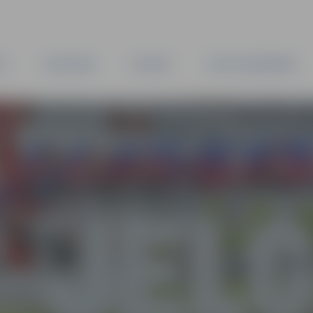
TA
PAŠVALDĪBA
IESTĀDES
KAPITĀLSABIEDRĪBAS