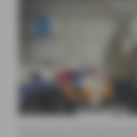
Risinot konkursa tēmu, dalībnieki savos darbos akcen
raksturīgo Zemgales novada vidē, dabā, kultūrā, vēst