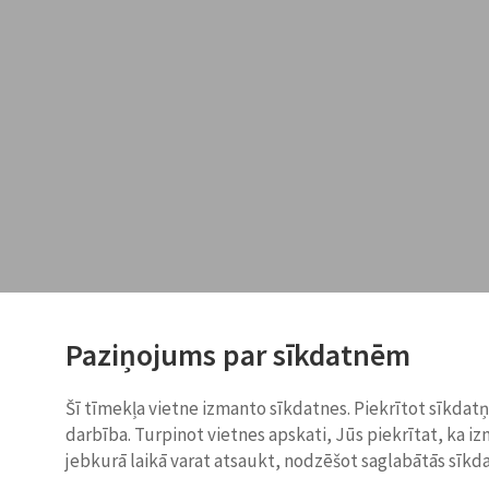
Paziņojums par sīkdatnēm
Šī tīmekļa vietne izmanto sīkdatnes. Piekrītot sīkdat
darbība. Turpinot vietnes apskati, Jūs piekrītat, ka i
jebkurā laikā varat atsaukt, nodzēšot saglabātās sīkd