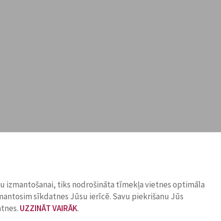
ņu izmantošanai, tiks nodrošināta tīmekļa vietnes optimāla
zmantosim sīkdatnes Jūsu ierīcē. Savu piekrišanu Jūs
atnes.
UZZINĀT VAIRĀK
.