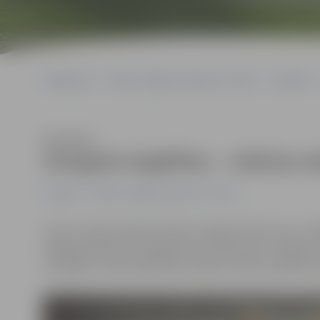
Sākumlapa
Portāla “Jelgavas Vēstnesis” arhīvs
Izstādes
Klausīties
Zemgales bagātības – mākslas d
Izstādes
Portāla “Jelgavas Vēstnesis” arhīvs
Līdz 12. aprīlim Ģederta Eliasa Jelgavas Vēstures un m
mākslas konkursa «Latvijas toņi un pustoņi» 2. kārtas 
Zemgales novada izglītības iestāžu interešu izglītība