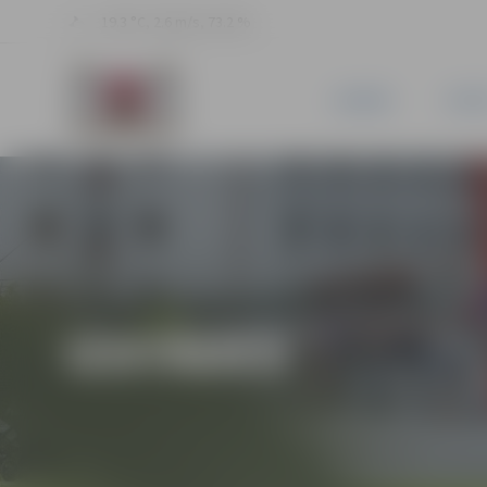
19.3 °C, 2.6 m/s, 73.2 %
JAUNUMI
PILSĒ
IZSTĀDES