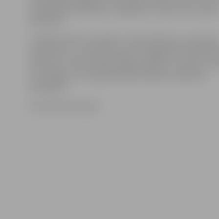
sabiedrībā mūsdienās un pagātnē, izceļot sava novad
identitāti.
Izstādes konkursa mērķis ir stiprināt bērnu un jaunieš
patriotismu un valstisko apziņu, bagātināt kultūrvēst
pieredzi, veicināt radošo spēju attīstību, iniciatīvu izt
ar vizuālās un vizuāli plastiskās mākslas izteiksmes
līdzekļiem.
Foto: Austris Auziņš