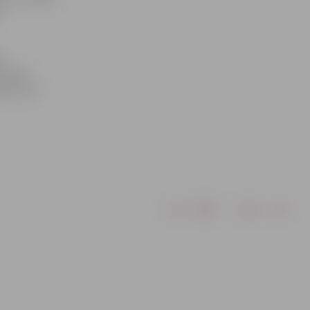
a
u
urisko
eikt sevi
Drukāt
Dalīties