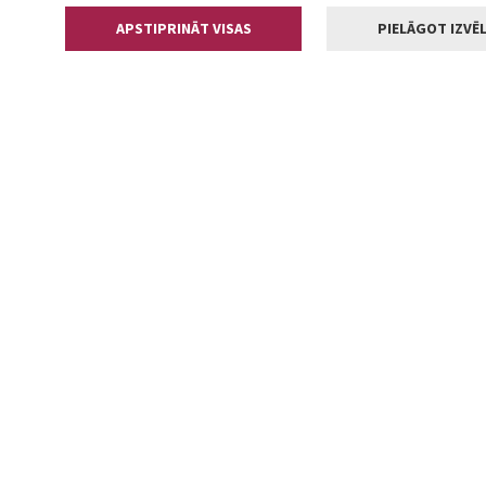
APSTIPRINĀT VISAS
PIELĀGOT IZVĒL
Kontakti
Jelgavas valstp
Lielā iela 11
+371 630055
pasts@jelga
2002-2026 jelgava.lv