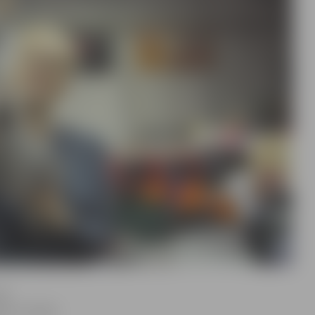
tē
urē, valodā,