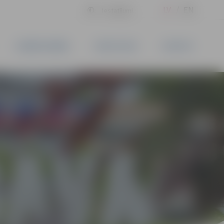
LV
EN
Iestatījumi
UZŅĒMĒJDARBĪBA
PAKALPOJUMI
KONTAKTI