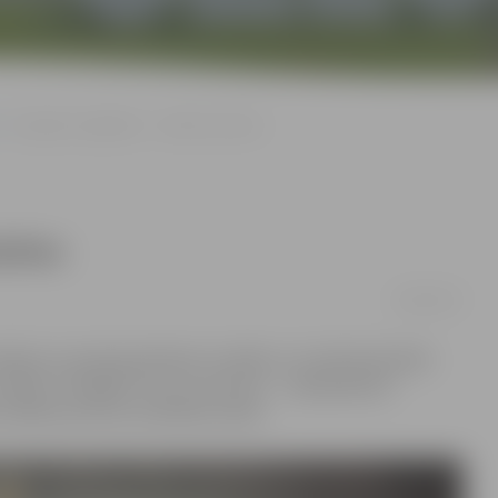
Zemgales bagātības – mākslas darbos
arbos
29/03/2017
ākslas muzejā apskatāma vizuālās un vizuāli plastiskās
izstāde «Zemgales toņi un pustoņi» – tajā apkopoti
s mākslas pulciņu audzēkņu darbi.