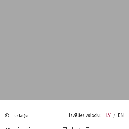
Izvēlies valodu:
LV
EN
Iestatījumi