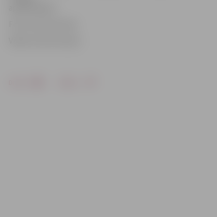
apdāvināšana.
Foto: Austris Auziņš
Video: Austris Auziņš
Drukāt
Dalīties