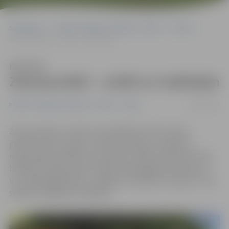
Sākumlapa
Portāla “Jelgavas Vēstnesis” arhīvs
Video
Ziemassvētki – svētki ar tradīcijām
Klausīties
Ziemassvētki – svētki ar tradīcijām
24/12/2016
Portāla “Jelgavas Vēstnesis” arhīvs
Video
Ziemassvētki ir svētki, kas lielākoties tiek svinēti
ģimenes lokā, lai gan, mainoties laikam, mainās arī
iedzīvotāju paradumi un jaunāki cilvēki priekšroku dod
ballītēm draugu lokā. Portāls www.jelgavasvestnesis.lv
uzrunāja jelgavniekus, mēģinot noskaidrot, kādas ir viņu
svētku svinēšanas tradīcijas.