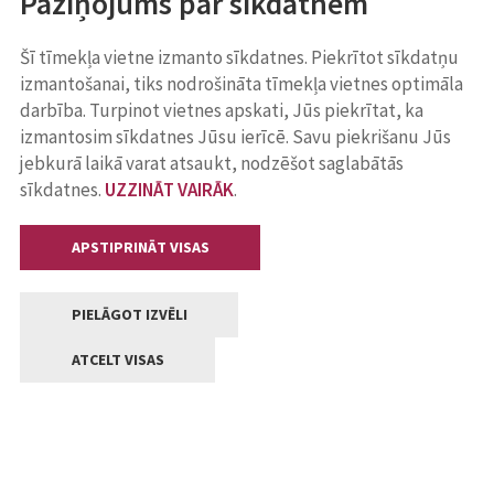
Paziņojums par sīkdatnēm
Šī tīmekļa vietne izmanto sīkdatnes. Piekrītot sīkdatņu
izmantošanai, tiks nodrošināta tīmekļa vietnes optimāla
darbība. Turpinot vietnes apskati, Jūs piekrītat, ka
izmantosim sīkdatnes Jūsu ierīcē. Savu piekrišanu Jūs
jebkurā laikā varat atsaukt, nodzēšot saglabātās
sīkdatnes.
UZZINĀT VAIRĀK
.
APSTIPRINĀT VISAS
PIELĀGOT IZVĒLI
ATCELT VISAS