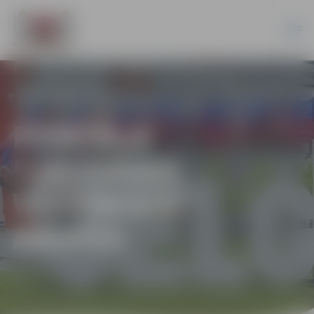
PORTĀLA
“JELGAVAS
VĒSTNESIS”
ARHĪVS