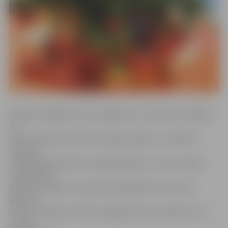
Lai gan svinēšanas veidi ir dažādi, visi uzrunātie norādīja,
ka
šajos svētkos tiek ievērota kāda tradīcija – kādam tā
saistās ar
mielasta gatavošanu un galda klāšanu, citam ar mājas
dekorēšanu,
eglītes rotāšanu, bet jaunieši lielākoties uzsver, ka
galvenā
svētku tradīcija ir dāvanu sagatavošana un ģimenes un
draugu