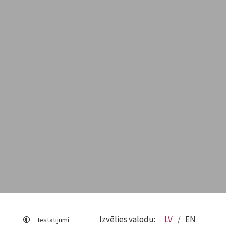
Izvēlies valodu:
LV
EN
Iestatījumi