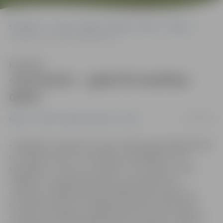
Sākumlapa
Portāla “Jelgavas Vēstnesis” arhīvs
Mūzika
«Zvonņicā» – gads kā mazītiņa dzīve
Klausīties
«Zvonņicā» – gads kā mazītiņa
dzīve
28/10/2018
Mūzika
Portāla “Jelgavas Vēstnesis” arhīvs
«Strādājot ar skolas kori, katrs mācību gads jāsāk gandrīz
no nulles punkta. Tas vienlaikus ir grūtākais un arī
skaistākais – dzīve rit uz priekšu, viss mainās,» vērtē
Jelgavas 2. pamatskolas bērnu un jauniešu kora
«Zvonņica» mākslinieciskā vadītāja Jeļena Vavilova. 2.
novembrī pulksten 18 Jelgavas kultūras namā notiks
«Zvonņicas» 20 gadu jubilejai veltīts koncerts «Gads kā