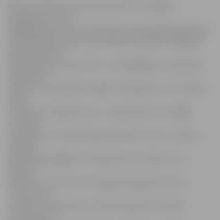
klases skolēniem līdz absolventiem. «Vislielāko
gandarījumu man
sagādā jaunieši, kuri turpina pie manis dziedāt pēc skolas
absolvēšanas, kļūstot par maniem draugiem, kolēģiem,
domubiedriem.
Šobrīd tādu ir aptuveni 40 – viņi mēģinājumus apmeklē
piektdienu
vakaros un sestdienās, dažkārt svētdienās,» tā J.Vavilova.
Šāda
tradīcija ir aizsākta jau sen – bija skolēni, kuri vēlējās
turpināt
dziedāt korī arī pēc došanās mācīties citviet. «Protams,
šo gadu
gaitā kordziedāšana ir mainījusies, jo arī laiks ir cits –
jaunieši
vēlas visu uzreiz un ātri, negrib iedziļināties, bet es
uzskatu, ka
cilvēki, kuri dzied korī, ir īpaši. Nopietnas mūzikas
atskaņošanai