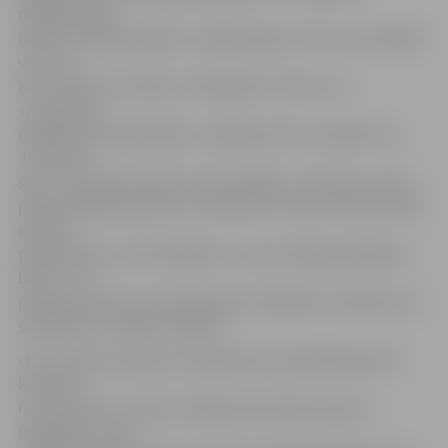
nepieciešams
izdzīvot kopības sajūtu, iespēju sajust vienu emocionālo
vilni, un
korī cilvēks visu laiku ir kontaktā ar citiem,» tā
«Zvonņicas»
mākslinieciskā vadītāja. Jautāta par kora nosaukumu,
J.Vavilova
saka – kā kuģi nosauksi, tā tas peldēs. «Zvonņica ir vieta
pareizticīgo baznīcā, kur atrodas visi zvani. Zvani iezvana
cilvēka
piedzimšanu, skan laulībās un zvana cilvēka aiziešanas
brīdī – tie
pavada cilvēku visa mūža garumā, tādēļ arī nosaukums ir
simbolisks,» atklāj J.Vavilova.
«Es, protams, apzinos, ka daļa manu dziedātāju pēc šī
koncerta
no kora aizies – šis būs zīmīgs viena dzīves posma
noslēgums, taču