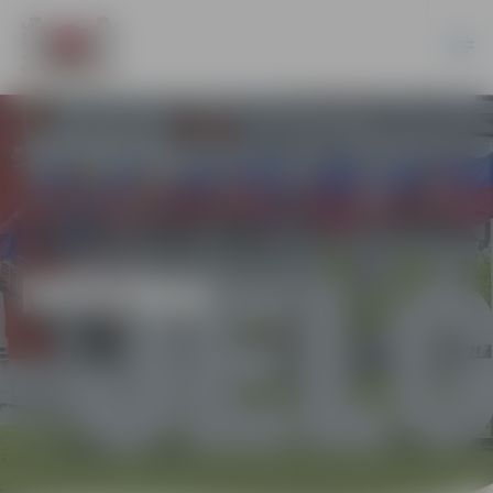
MŪZIKA