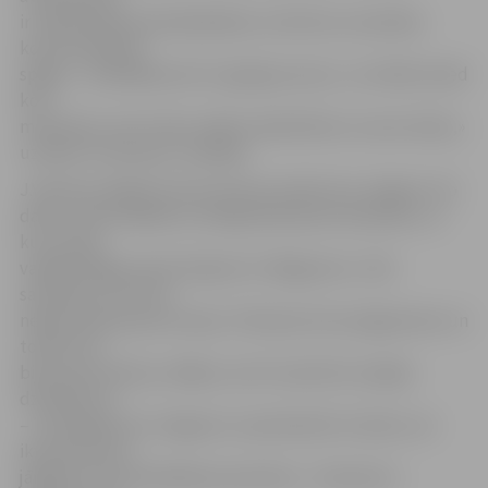
ir nepieciešama iedziļināšanās, tā attīsta uzmanības
koncentrēšanās
spējas – dziedāšana korī ir garīgs process. Ja cilvēks dzied
korī,
manuprāt, viņš ir labs cilvēks sabiedrībai un savai valstij,»
uzskata «Zvonņicas» vadītāja.
J.Vavilova spilgti atceras ierosmi veidot kori Jelgavā. «Šo
darbu mēs aizsākām ar kolēģi Aleksandru Brandavu, ar
kuru kopā
vadījām Rīgas pareizticīgo kori «Blagovest», līdz
sapratām, ka mums
nepieciešama jauna maiņa. Tā kā pati esmu jelgavniece un
tolaik man
bija maza meitiņa, vēlējos, lai arī viņai būtu iespēja
dziedāt korī
– izveidojām kori Jelgavas 2. pamatskolā. Uzskatu, ka
ikvienam būtu
jāiegūst šī kordziedāšanas pieredze – ikvienam ir