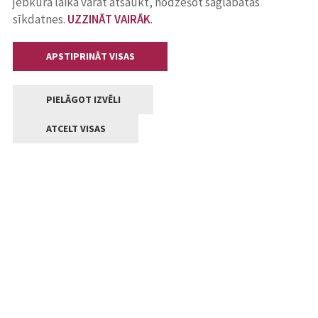
jebkurā laikā varat atsaukt, nodzēšot saglabātās
sīkdatnes.
UZZINĀT VAIRĀK
.
APSTIPRINĀT VISAS
PIELĀGOT IZVĒLI
ATCELT VISAS
Kontakti
Jelgavas valstpilsētas pašvaldība
Lielā iela 11, Jelgava, LV-3001