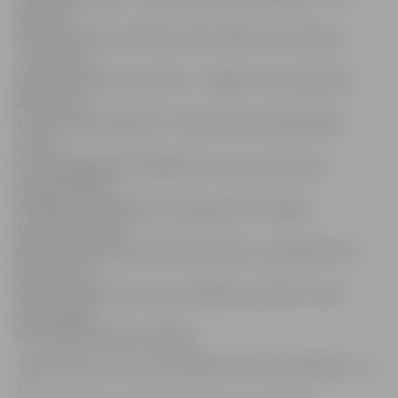
laikmetu
mūzika, sākot no folkloras līdz klasikai, ko atskaņos
«Zvonņicas»
skolēnu sastāvs un jaunieši – Jelgavas 2. pamatskolas
absolventi,
kuri turpina dziedāt korī. Tāpat koncertā piedalīsies
solisti –
kora kādreizējie dziedātāji, kas nu jau kļuvuši par
profesionāliem
mūziķiem. «Godīgi sakot, gatavojoties jubilejas
koncertam, mani
galvenokārt pārņem liels satraukums, jo programma ir
ļoti plaša un
raiba, turklāt mums tas viss jāapvieno stāstā,» savās
izjūtās dalās
kora mākslinieciskā vadītāja.
Tāpat plaša ir arī kora dziedātāju vecuma amplitūda – no
1.