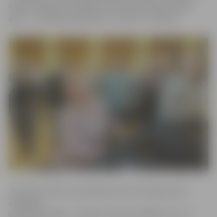
mazītiņa dzīve», mūzikā un tekstos izdzīvojot veselu
gadu – tā dažādos gadalaikus, svētkus un sajūtas.
J.Vavilova stāsta, ka jubilejas koncerta programma ir
apjomīga
un daudzveidīga – tajā tiks savienota dažādu stilu un