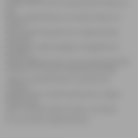
es gribu novēlēt, lai koris turpina pastāvēt vēl ilgi un lai
man
blakus nostājas kāds jauns un motivēts cilvēks, kurš
varētu šo
darbu turpināt. Ilgus gadus esmu Jelgavas Mūzikas
vidusskolas
kordiriģentu nodaļas pedagoģe, bet pagaidām man
diemžēl nav
izdevies sagādāt sev maiņu. Ceru, ka ar laiku tāds cilvēks
atradīsies,» tā «Zvonņicas» mākslinieciskā vadītāja.
Jelgavas 2. pamatskolas bērnu un jauniešu kora
«Zvonņica»
jubilejas koncerts «Gads kā mazītiņa dzīve» Jelgavas
kultūras namā
notiks 2. novembrī pulksten 18. Ieeja – bez maksas.
Foto: Ivars Veiliņš/«Jelgavas Vēstnesis