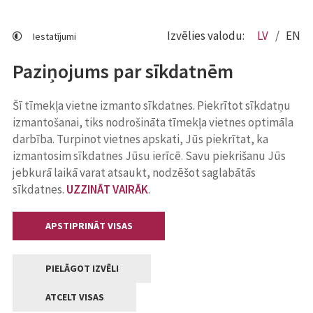
Izvēlies valodu:
LV
EN
Iestatījumi
Paziņojums par sīkdatnēm
Šī tīmekļa vietne izmanto sīkdatnes. Piekrītot sīkdatņu
izmantošanai, tiks nodrošināta tīmekļa vietnes optimāla
darbība. Turpinot vietnes apskati, Jūs piekrītat, ka
izmantosim sīkdatnes Jūsu ierīcē. Savu piekrišanu Jūs
jebkurā laikā varat atsaukt, nodzēšot saglabātās
sīkdatnes.
UZZINĀT VAIRĀK
.
APSTIPRINĀT VISAS
PIELĀGOT IZVĒLI
ATCELT VISAS