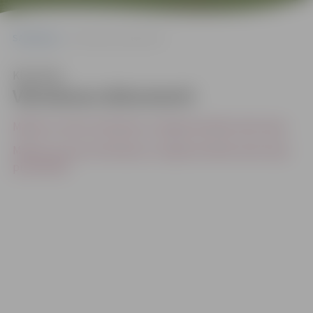
Sākumlapa
Vērošanas dokumenti
Klausīties
Vērošanas dokumenti
Mācību stundu vērošanas un atgriezeniskās saites lapa
Mācību procesa vērošanas un atgriezeniskās saites lapa
pirmsskolā