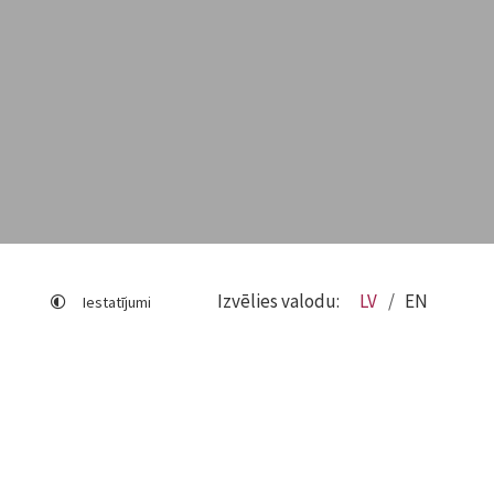
Izvēlies valodu:
LV
EN
Iestatījumi