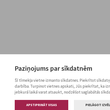
Paziņojums par sīkdatnēm
Šī tīmekļa vietne izmanto sīkdatnes. Piekrītot sīkdat
darbība. Turpinot vietnes apskati, Jūs piekrītat, ka i
jebkurā laikā varat atsaukt, nodzēšot saglabātās sīkd
APSTIPRINĀT VISAS
PIELĀGOT IZVĒL