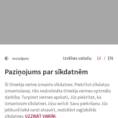
Izvēlies valodu:
LV
EN
Iestatījumi
Paziņojums par sīkdatnēm
Šī tīmekļa vietne izmanto sīkdatnes. Piekrītot sīkdatņu
izmantošanai, tiks nodrošināta tīmekļa vietnes optimāla
darbība. Turpinot vietnes apskati, Jūs piekrītat, ka
izmantosim sīkdatnes Jūsu ierīcē. Savu piekrišanu Jūs
jebkurā laikā varat atsaukt, nodzēšot saglabātās
sīkdatnes.
UZZINĀT VAIRĀK
.