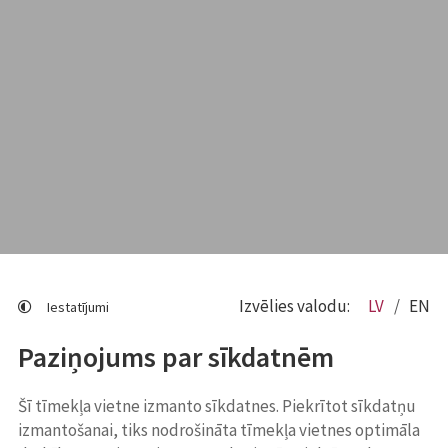
Izvēlies valodu:
LV
EN
Iestatījumi
Paziņojums par sīkdatnēm
Šī tīmekļa vietne izmanto sīkdatnes. Piekrītot sīkdatņu
izmantošanai, tiks nodrošināta tīmekļa vietnes optimāla