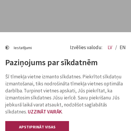
Izvēlies valodu:
LV
EN
Iestatījumi
Paziņojums par sīkdatnēm
Šī tīmekļa vietne izmanto sīkdatnes. Piekrītot sīkdatņu
izmantošanai, tiks nodrošināta tīmekļa vietnes optimāla
darbība. Turpinot vietnes apskati, Jūs piekrītat, ka
izmantosim sīkdatnes Jūsu ierīcē. Savu piekrišanu Jūs
jebkurā laikā varat atsaukt, nodzēšot saglabātās
sīkdatnes.
UZZINĀT VAIRĀK
.
APSTIPRINĀT VISAS