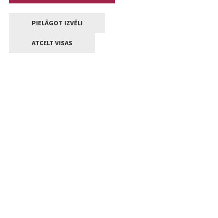
PIELĀGOT IZVĒLI
ATCELT VISAS
Kontakti
Jelgavas valstpilsētas pašvaldība
Lielā iela 11, Jelgava, LV-3001
+371 63005522
pasts@jelgava.lv