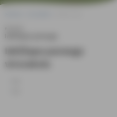
Sākumlapa
Par pašvaldību
Iekšlapa paraugs
Klausīties
Iekšlapa paraugs
Iekšlapa paraugs
virsraksts
Test
Test