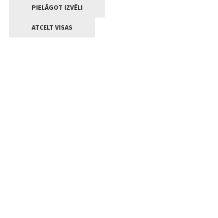
PIELĀGOT IZVĒLI
ATCELT VISAS
Kontakti
Jelgavas valstpilsētas pašvaldība
Lielā iela 11, Jelgava, LV-3001
+371 63005522
pasts@jelgava.lv
Klientu apkalpošana