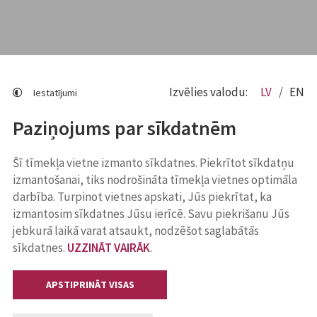
Izvēlies valodu:
LV
EN
Iestatījumi
Paziņojums par sīkdatnēm
Šī tīmekļa vietne izmanto sīkdatnes. Piekrītot sīkdatņu
izmantošanai, tiks nodrošināta tīmekļa vietnes optimāla
darbība. Turpinot vietnes apskati, Jūs piekrītat, ka
izmantosim sīkdatnes Jūsu ierīcē. Savu piekrišanu Jūs
jebkurā laikā varat atsaukt, nodzēšot saglabātās
sīkdatnes.
UZZINĀT VAIRĀK
.
APSTIPRINĀT VISAS