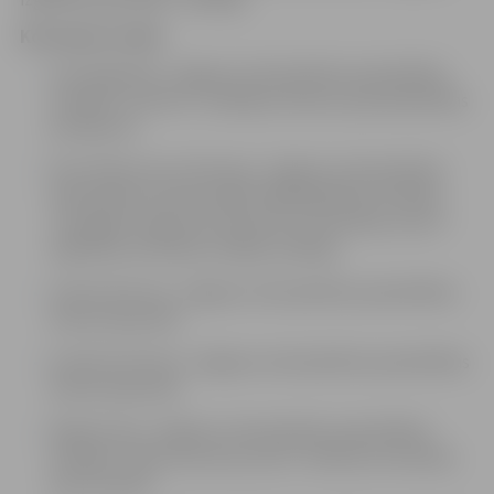
Komisijas locekļi
:
Inta Englande, Jelgavas valstspilsētas pašvaldības
iestādes „Kultūra” vadītāja vietniece pamatdarbības
jautājumos
Dace Pētersone-Gūtmane, Jelgavas valstspilsētas
pašvaldības profesionālās tālākizglītības iestādes
„Zemgales reģiona kompetenču attīstības centrs”
Izglītības attīstības nodaļas vadītāja
Imants Konutis, Jelgavas valstspilsētas pašvaldības
domes deputāts
Gunārs Kurlovičs, Jelgavas valstspilsētas pašvaldības
domes deputāts
Maija Actiņa, Jelgavas valstspilsētas pašvaldības
iestādes “Sporta servisa centrs” direktora vietnieks
sporta darbā