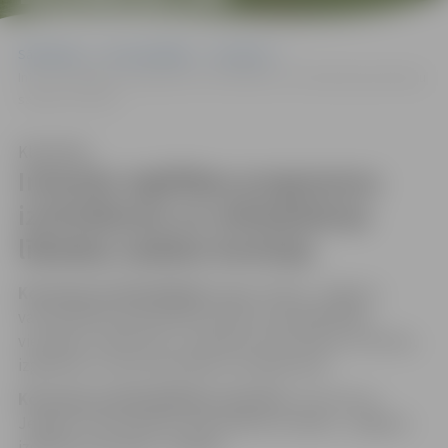
Sākumlapa
Par pašvaldību
Komisijas
Interešu izglītības programmu izvērtēšanas un mērķdotāciju līdzekļu
sadales komisija
Klausīties
Interešu izglītības programmu
izvērtēšanas un mērķdotāciju
līdzekļu sadales komisija
Komisijas priekšsēdētājs
: Aigars Rublis, Jelgavas
valstspilsētas pašvaldības domes priekšsēdētāja
vietnieks sociālo lietu, veselības aizsardzības, kultūras,
izglītības un sporta jautājumu programmā;
Komisijas priekšsēdētāja vietnieks:
Gunta Auza,
Jelgavas valstspilsētas pašvaldības iestādes „Jelgavas
izglītības pārvalde” vadītāja