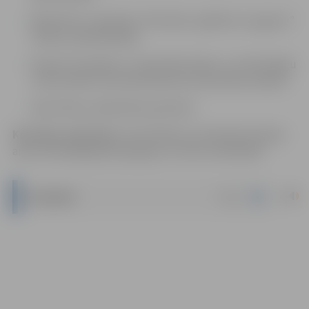
Baiba Brice, biedrības “Attīstība. Izglītība. Izaugsme”
valdes priekšsēdētāja
Kaspars Kovaļenko, Latvijas Biozinātņu un tehnoloģiju
universitātes Veterinārmedicīnas fakultātes dekāns
Uģis Pekša, sabiedrības pārstāvis.
Komisijas sekretārs
: Anita Mināte, kontaktinformācija:
anita.minate@izglitiba.jelgava.lv; tālrunis 63012463
|
docx
NOLIKUMS