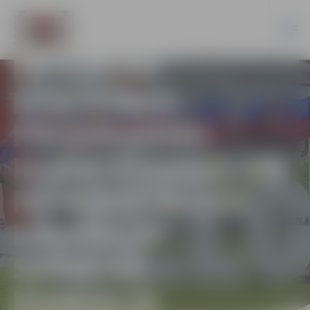
INTEREŠU
IZGLĪTĪBAS
PROGRAMMU
IZVĒRTĒŠANAS UN
MĒRĶDOTĀCIJU
LĪDZEKĻU
SADALES
KOMISIJA