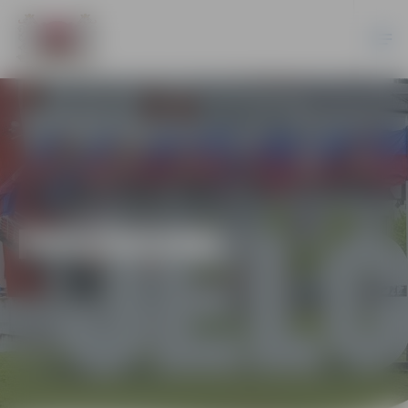
PASĀKUMI