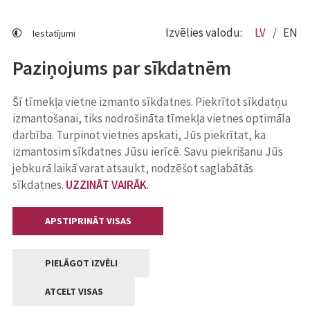
Izvēlies valodu:
LV
EN
Iestatījumi
Paziņojums par sīkdatnēm
Šī tīmekļa vietne izmanto sīkdatnes. Piekrītot sīkdatņu
izmantošanai, tiks nodrošināta tīmekļa vietnes optimāla
darbība. Turpinot vietnes apskati, Jūs piekrītat, ka
izmantosim sīkdatnes Jūsu ierīcē. Savu piekrišanu Jūs
jebkurā laikā varat atsaukt, nodzēšot saglabātās
sīkdatnes.
UZZINĀT VAIRĀK
.
APSTIPRINĀT VISAS
PIELĀGOT IZVĒLI
ATCELT VISAS