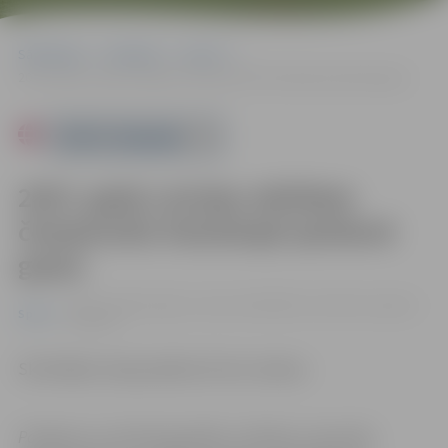
Sākumlapa
Pasākumi
Sports
2023. gada Latvijas atklātais čempionāts klasiskajā spiešanā guļus
Powered by
2023. gada Latvijas atklātais
čempionāts klasiskajā spiešanā
guļus
16.12. 11:00 | Jelgavas sporta hallē Mātera ielā 44a, Jelgavā |
Sports
0.00 eiro
Skatītājiem ieeja pasākumā bez maksas.
Pasākums var tikt fotografēts un filmēts. Sacensību