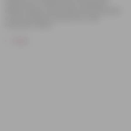
organizatoriem ir tiesības izmantot mārketinga un
reklāmas mērķiem sacensību laikā uzņemtās fotogrāfijas
un video materiālus bez saskaņošanas ar tajās
redzamajiem cilvēkiem.
ATPAKAĻ