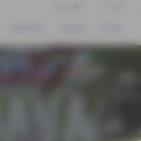
LV
EN
Iestatījumi
UZŅĒMĒJDARBĪBA
PAKALPOJUMI
KONTAKTI