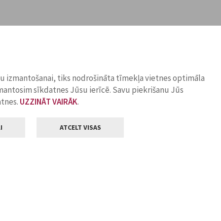
ņu izmantošanai, tiks nodrošināta tīmekļa vietnes optimāla
zmantosim sīkdatnes Jūsu ierīcē. Savu piekrišanu Jūs
atnes.
UZZINĀT VAIRĀK
.
I
ATCELT VISAS
Klientu apkalpošana
ilsētas pašvaldība
Darba laiks