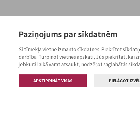
Paziņojums par sīkdatnēm
Šī tīmekļa vietne izmanto sīkdatnes. Piekrītot sīkdat
darbība. Turpinot vietnes apskati, Jūs piekrītat, ka i
jebkurā laikā varat atsaukt, nodzēšot saglabātās sīkd
APSTIPRINĀT VISAS
PIELĀGOT IZVĒL
Kontakti
Jelgavas valstp