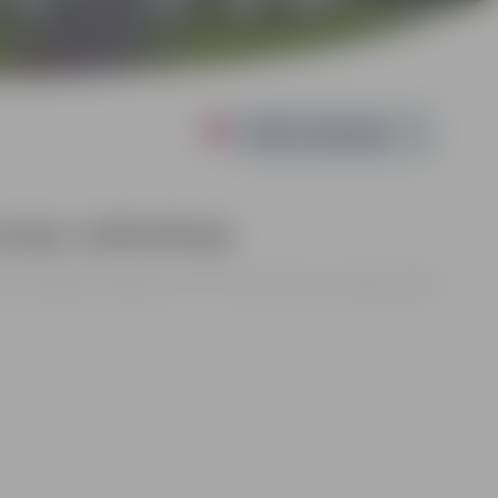
Powered by
vija–Lielbritānija
5:10 | Zemgales Olimpiskais centrs, Kronvalda iela 24, Jelgava |
6.00