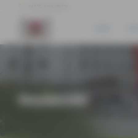
24.3 °C, 3 m/s, 46.2 %
JAUNUMI
PILSĒ
PASĀKUMI