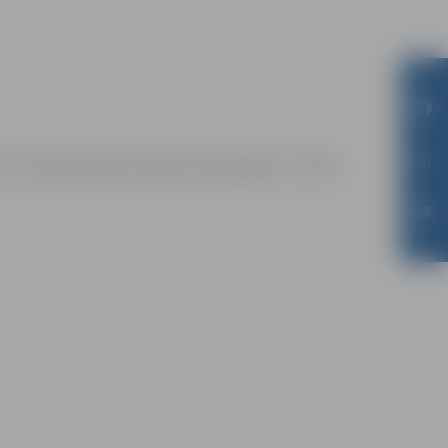
m sacensību laikā uzņemtās fotogrāfijas un video