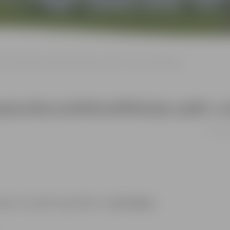
 čempionāta priekškvalifikācijas spēle: Latvija–Lielbritānija
ionāta priekškvalifikācijas spēle: Lat
11.01. 1
ēkiem ar īpašām vajadzībām –
bez maksas.