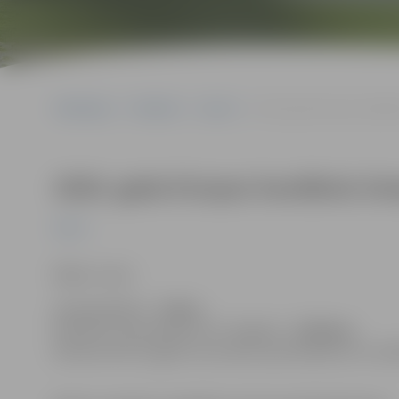
Sākumlapa
Pasākumi
Sports
2028. gada Eiropas handbola
2028. gada Eiropas handbola čemp
Sports
Biļešu cenas:
pieaugušajiem –
6 eiro,
bērniem un jauniešiem (12–18 gadi) –
3,50 eiro,
bērniem līdz 12 gadu vecumam, pensionāriem un cilv