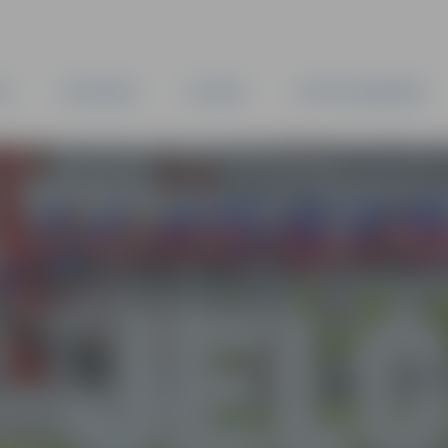
TA
PAŠVALDĪBA
IESTĀDES
KAPITĀLSABIEDRĪBAS