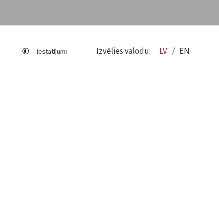
Izvēlies valodu:
LV
EN
Iestatījumi
Lapas karte
Viegli lasīt