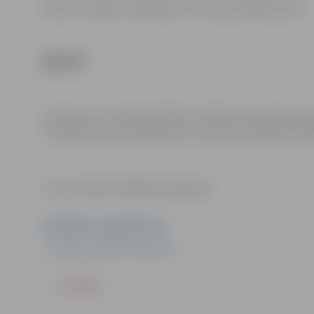
Biļetes iespējams iegādāties tikai iepriekšpārdošanā.
BIĻETES
Pasākums var tikt fotografēts un filmēts. Sacensību or
materiālus bez saskaņošanas ar tajās redzamajiem cilv
Foto: Latvijas Handbola federācija
Pasākuma organizators
Latvijas Handbola federācija
ATPAKAĻ