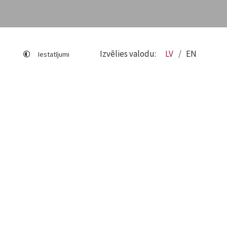
Izvēlies valodu:
LV
EN
Iestatījumi
Lapas karte
Viegli lasīt