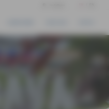
LV
EN
Iestatījumi
UZŅĒMĒJDARBĪBA
PAKALPOJUMI
KONTAKTI