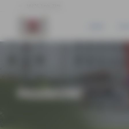
16.2 °C, 3 m/s, 72 %
JAUNUMI
PILSĒ
PASĀKUMI