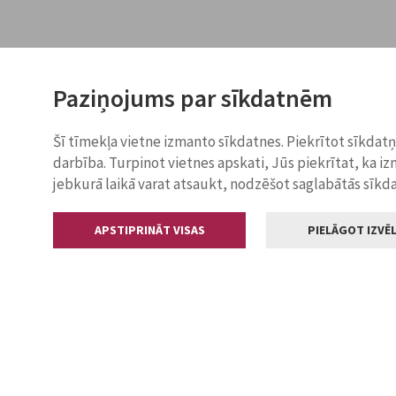
Paziņojums par sīkdatnēm
Šī tīmekļa vietne izmanto sīkdatnes. Piekrītot sīkdat
darbība. Turpinot vietnes apskati, Jūs piekrītat, ka i
jebkurā laikā varat atsaukt, nodzēšot saglabātās sīkd
APSTIPRINĀT VISAS
PIELĀGOT IZVĒL
Kontakti
Jelgavas valstp