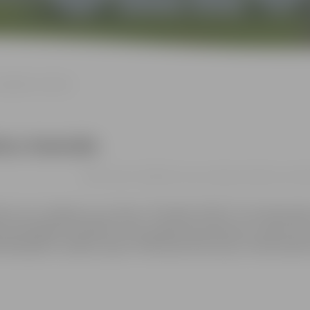
kulptūru festivāls
ūru festivāls
09.02. 11:00 - 22:00 | Pasta sala, Jelgava, Slidotava, Jā
eidos savu redzējumu par tēmu “VISUMA STĀSTS”. Festivāla laikā
as paraugdemonstrējumi, būs programmas bērniem, uguns šovi, l
nās gaismu spēlēs, ļaujot iztēlei pacelties ārpus zemes plašu