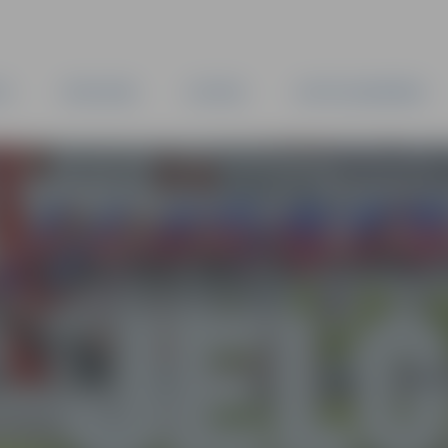
TA
PAŠVALDĪBA
IESTĀDES
KAPITĀLSABIEDRĪBAS