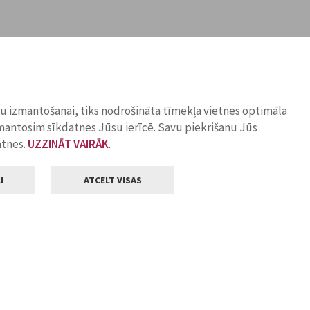
ņu izmantošanai, tiks nodrošināta tīmekļa vietnes optimāla
zmantosim sīkdatnes Jūsu ierīcē. Savu piekrišanu Jūs
atnes.
UZZINĀT VAIRĀK
.
I
ATCELT VISAS
Klientu apkalpošana
ilsētas pašvaldība
Darba laiks