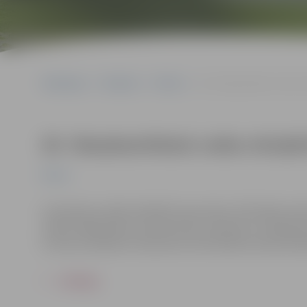
Sākumlapa
Pasākumi
Pilsēta
26. Starptautiskais Ledus s
26. Starptautiskais Ledus skulpt
Pilsēta
Izmantojot vairāk nekā 80 tonnas ledus 35 tēlnieki v
zināmi mākslinieki, priecēs ledus skulptūru veidošan
tumsas iestāšanos skulptūras iemirdzēsies daudzkrāsai
ATPAKAĻ