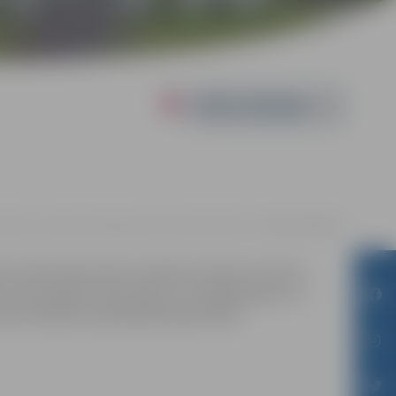
Powered by
ņa Čakstes bulvāris, Brīvdabas koncertzāle "Mītava" |
4.00-30.00 EIRO
 uz divām skatuvēm uzstāsies Latvijā un Lietuvā
edus spēles, ledus bārs un citi pārsteigumi. Ar
miem. Biļetes iepriekšpārdošanā lētāk.