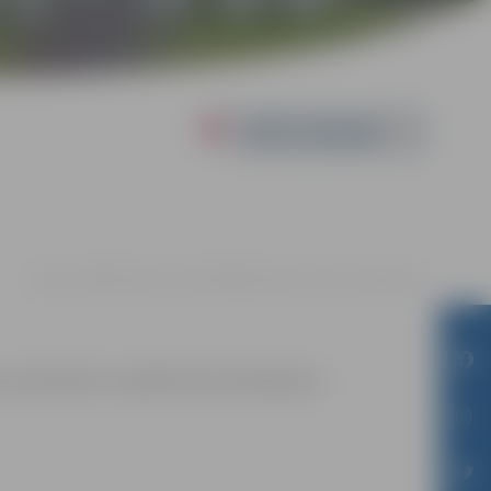
Powered by
06.11. 19:00 | Kultūras namā Krišjāņa Barona ielā 6, Jelgavā |
€7
, reproducēts un izplatīts bez ierobežojuma.