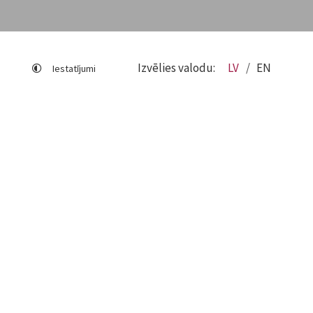
Izvēlies valodu:
LV
EN
Iestatījumi
Lapas karte
Viegli lasīt