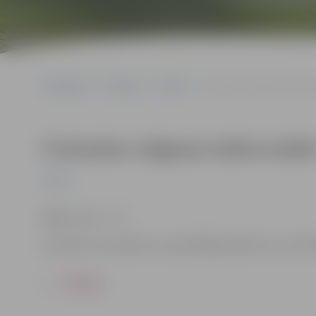
Sākumlapa
Pasākumi
Pilsēta
Ā.Alunāna Jelgavas teātra 
Ā.Alunāna Jelgavas teātra izrād
Pilsēta
Biļešu cena – 7 €.
Ierodoties uz pasākumu, apmeklētājs piekrīt, ka var tikt 
ATPAKAĻ