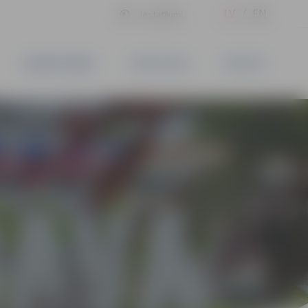
LV
EN
Iestatījumi
UZŅĒMĒJDARBĪBA
PAKALPOJUMI
KONTAKTI