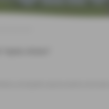
izrāde “Spoku vilciens”
e “Spoku vilciens”
filmēts un/vai fotogrāfēts. Uzņemtais materiāls var tikt translēts