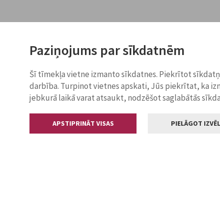
Paziņojums par sīkdatnēm
Šī tīmekļa vietne izmanto sīkdatnes. Piekrītot sīkdat
darbība. Turpinot vietnes apskati, Jūs piekrītat, ka i
jebkurā laikā varat atsaukt, nodzēšot saglabātās sīkd
APSTIPRINĀT VISAS
PIELĀGOT IZVĒL
Kontakti
Jelgavas valstp