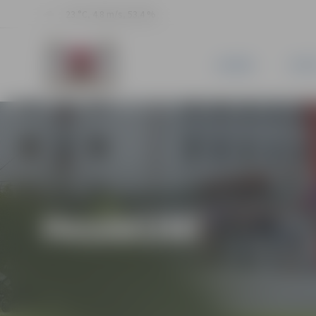
23 °C, 4.8 m/s, 53.4 %
JAUNUMI
PILSĒ
PASĀKUMI