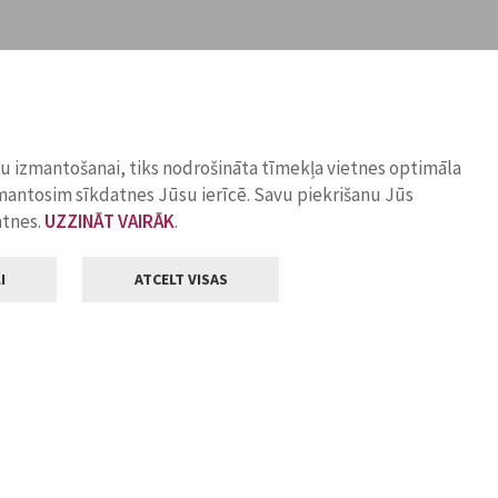
ņu izmantošanai, tiks nodrošināta tīmekļa vietnes optimāla
zmantosim sīkdatnes Jūsu ierīcē. Savu piekrišanu Jūs
atnes.
UZZINĀT VAIRĀK
.
I
ATCELT VISAS
Klientu apkalpošana
ilsētas pašvaldība
Darba laiks