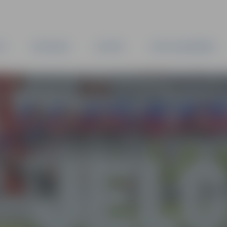
TA
PAŠVALDĪBA
IESTĀDES
KAPITĀLSABIEDRĪBAS