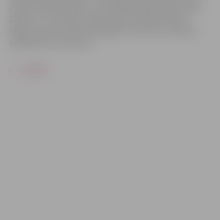
Zvilna, Kārlis Bolmanis, Jānis Dūrējs, Manfreds Grunde –
Zeiferts, Juris Puiķis, Ingus Vidiņš, Andrejs Vītoliņš.
Režisore: Dace Vilne. Scenogrāfs: Ivars Pirvics. Kostīmu
māksliniece: Iveta Vilne.
ATPAKAĻ