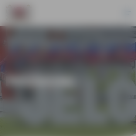
PASĀKUMI