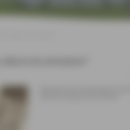
vkrāsu adījums bez pārstaipiem”
 adījums bez pārstaipiem”
1
Meistarklasi vada Ilze Haka kopā ar “Smilt
sīkāka informācija pa tālruni 27336746