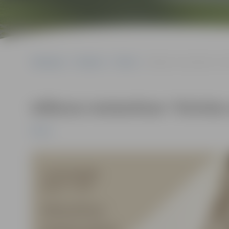
Sākumlapa
Pasākumi
Pilsēta
Adīšanas meistarklase “Di
Adīšanas meistarklase “Divkrāsu
Pilsēta