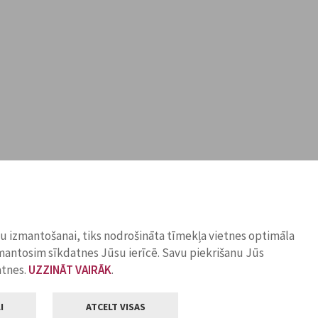
ņu izmantošanai, tiks nodrošināta tīmekļa vietnes optimāla
zmantosim sīkdatnes Jūsu ierīcē. Savu piekrišanu Jūs
atnes.
UZZINĀT VAIRĀK
.
I
ATCELT VISAS