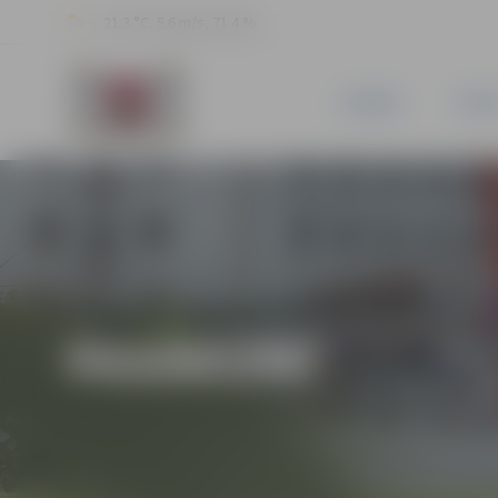
21.3 °C, 5.6 m/s, 71.4 %
JAUNUMI
PILSĒ
PASĀKUMI