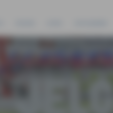
TA
PAŠVALDĪBA
IESTĀDES
KAPITĀLSABIEDRĪBAS