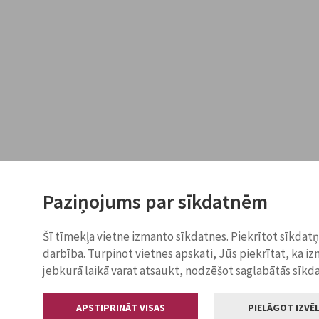
Paziņojums par sīkdatnēm
Šī tīmekļa vietne izmanto sīkdatnes. Piekrītot sīkdat
darbība. Turpinot vietnes apskati, Jūs piekrītat, ka i
jebkurā laikā varat atsaukt, nodzēšot saglabātās sīkd
APSTIPRINĀT VISAS
PIELĀGOT IZVĒL