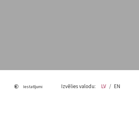
Izvēlies valodu:
LV
EN
Iestatījumi