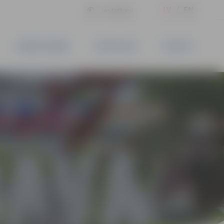
LV
EN
Iestatījumi
UZŅĒMĒJDARBĪBA
PAKALPOJUMI
KONTAKTI