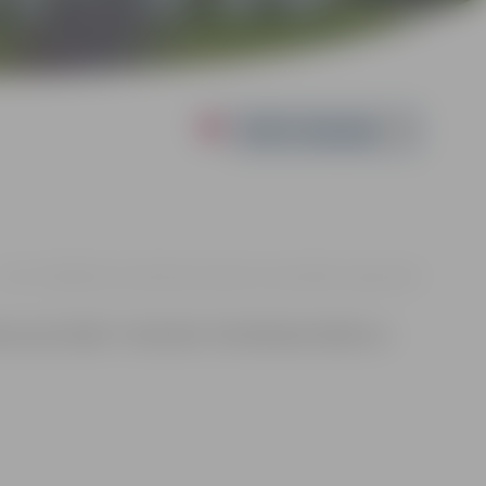
Powered by
1.10. 11:00 | Miezītes bibliotēka, Dobeles šosejā 100A, Jelgavā |
€15
enes pūra lādes” meitenēm. Pieteikšanās dalībai un