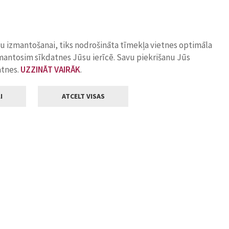
ņu izmantošanai, tiks nodrošināta tīmekļa vietnes optimāla
zmantosim sīkdatnes Jūsu ierīcē. Savu piekrišanu Jūs
atnes.
UZZINĀT VAIRĀK
.
I
ATCELT VISAS
Klientu apkalpošana
ilsētas pašvaldība
Darba laiks
, Jelgava, LV-3001
Pirmdienās
8.00 - 18.00
Otrdienās
8.00 - 17.00
22