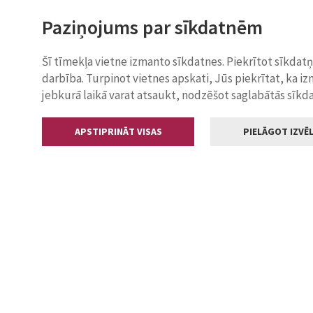
Paziņojums par sīkdatnēm
Šī tīmekļa vietne izmanto sīkdatnes. Piekrītot sīkdat
darbība. Turpinot vietnes apskati, Jūs piekrītat, ka i
jebkurā laikā varat atsaukt, nodzēšot saglabātās sīkd
APSTIPRINĀT VISAS
PIELĀGOT IZVĒL
Kontakti
Jelgavas valstp
Lielā iela 11
+371 630055