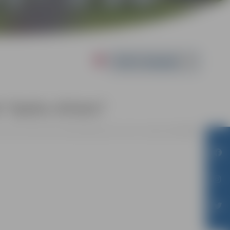
Powered by
e “Spoku vilciens”
as nama Teātra kamerzālē Krišjāņa Barona ielā 6, Jelgavā |
8.00 EIRO