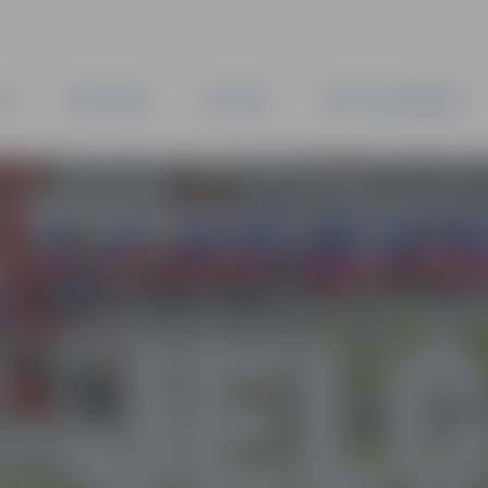
TA
PAŠVALDĪBA
IESTĀDES
KAPITĀLSABIEDRĪBAS