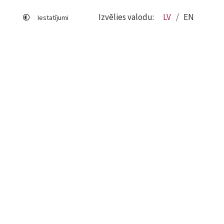
Izvēlies valodu:
LV
EN
Iestatījumi
Lapas karte
Viegli lasīt
Sociālo mediju lietošana
Sīkdatņu izmantošana