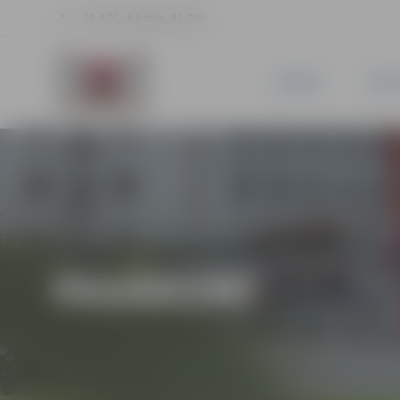
18.4 °C, 4.6 m/s, 81.7 %
JAUNUMI
PILSĒ
PASĀKUMI