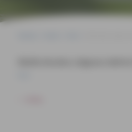
Sākumlapa
Pasākumi
Pilsēta
Ādolfa Alunāna Jelgavas te
Ādolfa Alunāna Jelgavas teātrim
Pilsēta
ATPAKAĻ