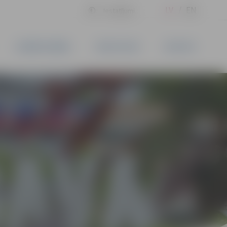
LV
EN
Iestatījumi
UZŅĒMĒJDARBĪBA
PAKALPOJUMI
KONTAKTI