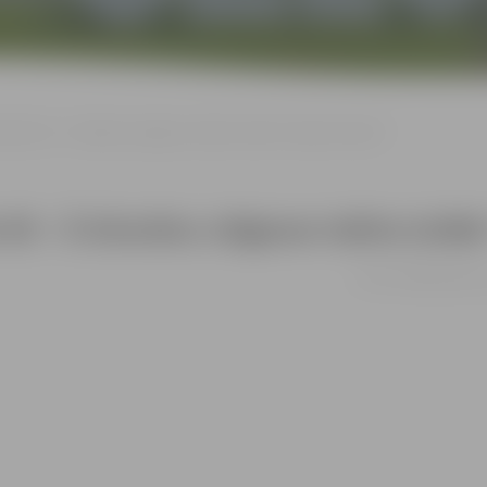
ātrim 65 – Ā.Alunāna Jelgavas teātra izrāde “Spoku vilciens”
 65 – Ā.Alunāna Jelgavas teātra izrād
07.10. 19:00 | Kultūr