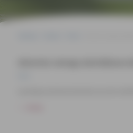
Sākumlapa
Pasākumi
Pilsēta
Adventes vainagu darināš
Adventes vainagu darināšanas d
Pilsēta
Iepriekšēja pieteikšanās bibliotēkā vai pa tālruni 6301
ATPAKAĻ