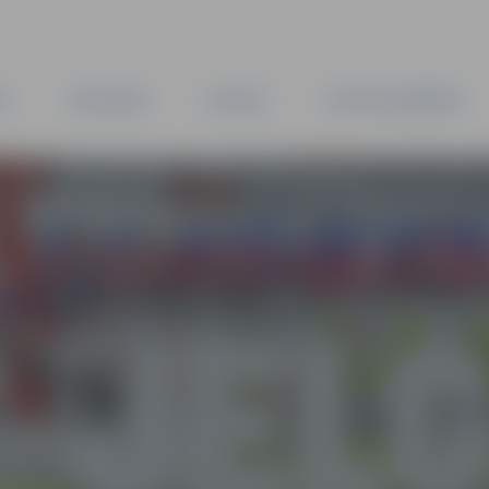
TA
PAŠVALDĪBA
IESTĀDES
KAPITĀLSABIEDRĪBAS