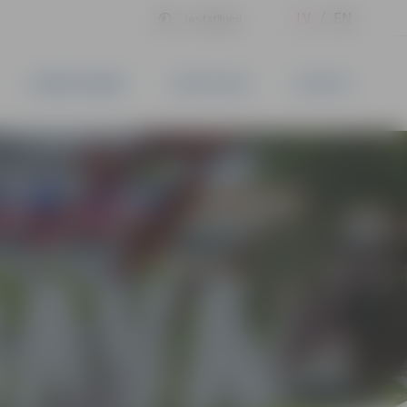
LV
EN
Iestatījumi
UZŅĒMĒJDARBĪBA
PAKALPOJUMI
KONTAKTI