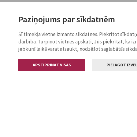
Paziņojums par sīkdatnēm
Šī tīmekļa vietne izmanto sīkdatnes. Piekrītot sīkdat
darbība. Turpinot vietnes apskati, Jūs piekrītat, ka i
jebkurā laikā varat atsaukt, nodzēšot saglabātās sīkd
APSTIPRINĀT VISAS
PIELĀGOT IZVĒL
Kontakti
Jelgavas valstp
Lielā iela 11