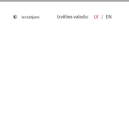
Izvēlies valodu:
LV
EN
Iestatījumi
Lapas karte
Viegli lasīt
Sociālo mediju lietošana