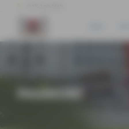
23.3 °C, 5 m/s, 54.4 %
JAUNUMI
PILSĒ
PASĀKUMI