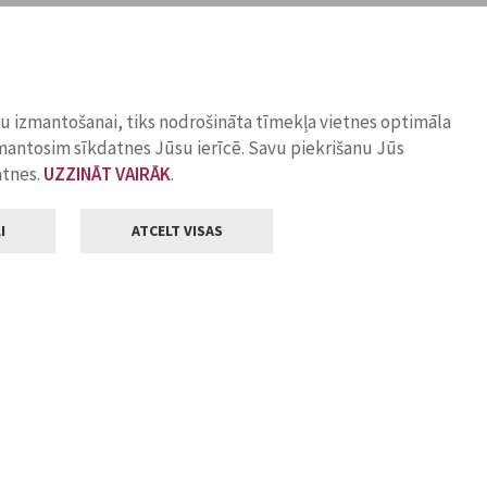
ņu izmantošanai, tiks nodrošināta tīmekļa vietnes optimāla
zmantosim sīkdatnes Jūsu ierīcē. Savu piekrišanu Jūs
atnes.
UZZINĀT VAIRĀK
.
I
ATCELT VISAS
Klientu apkalpošana
ilsētas pašvaldība
Darba laiks
, Jelgava, LV-3001
Pirmdienās
8.00 - 18.00