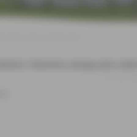
anas darbnīca “Adventes vainags pašu rokām”
arbnīca “Adventes vainags pašu rokā
30.11. 11:00 - 17:
1829.