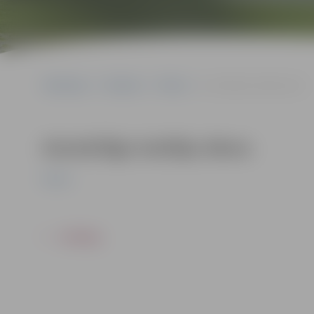
Sākumlapa
Pasākumi
Pilsēta
Aizmāršīgo lasītāju diena
Aizmāršīgo lasītāju diena
Pilsēta
ATPAKAĻ