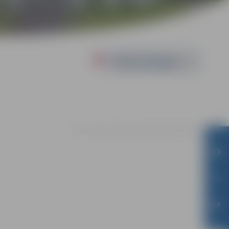
Powered by
27.07. | Visās Jelgavas pilsētas bibliotēkās