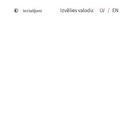
Izvēlies valodu:
LV
EN
Iestatījumi
Lapas karte
Viegli lasīt
Sociālo mediju lietošana
Sīkdatņu izmantošana