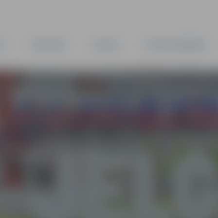
TA
PAŠVALDĪBA
IESTĀDES
KAPITĀLSABIEDRĪBAS