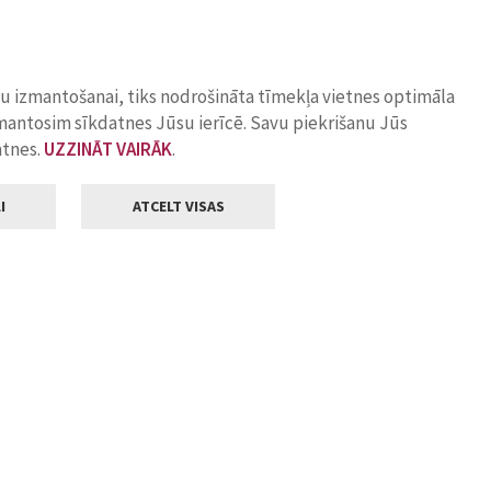
ņu izmantošanai, tiks nodrošināta tīmekļa vietnes optimāla
zmantosim sīkdatnes Jūsu ierīcē. Savu piekrišanu Jūs
atnes.
UZZINĀT VAIRĀK
.
I
ATCELT VISAS
Klientu apkalpošana
ilsētas pašvaldība
Darba laiks
, Jelgava, LV-3001
Pirmdienās
8.00 - 18.00
Otrdienās
8.00 - 17.00
22