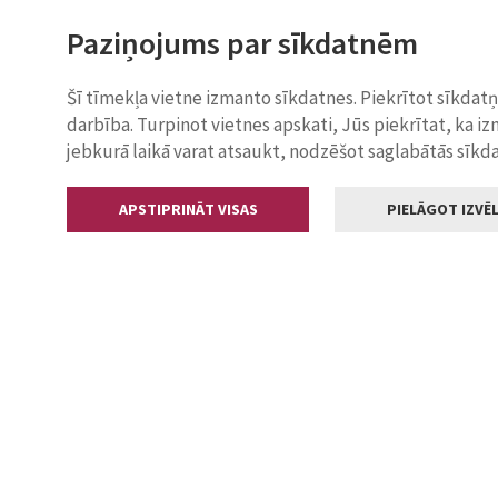
Paziņojums par sīkdatnēm
Šī tīmekļa vietne izmanto sīkdatnes. Piekrītot sīkdat
darbība. Turpinot vietnes apskati, Jūs piekrītat, ka i
jebkurā laikā varat atsaukt, nodzēšot saglabātās sīkd
APSTIPRINĀT VISAS
PIELĀGOT IZVĒL
Kontakti
Jelgavas valstp
Lielā iela 11
+371 630055