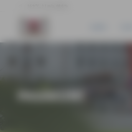
16.9 °C, 3.1 m/s, 68.6 %
JAUNUMI
PILSĒ
PASĀKUMI