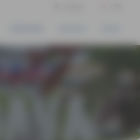
LV
EN
Iestatījumi
UZŅĒMĒJDARBĪBA
PAKALPOJUMI
KONTAKTI