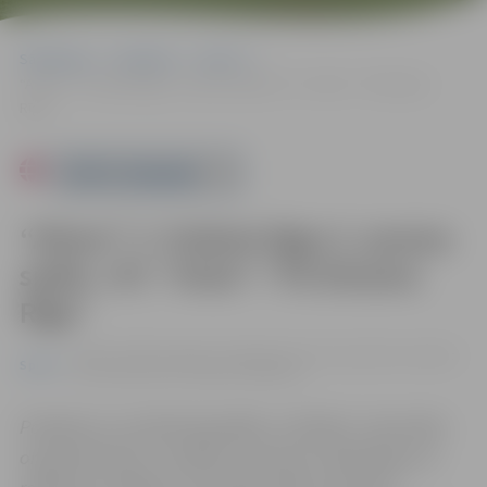
Sākumlapa
Pasākumi
Sports
“Altero” 2. futbola līgas 2. posma spēle: JFC “Viola”–“FK Dinamo
Rīga”
Powered by
“Altero” 2. futbola līgas 2. posma
spēle: JFC “Viola”–“FK Dinamo
Rīga”
28.09. 15:00 | Zemgales Olimpiskā centra Jāņa Lūša stadionā
Sports
Kronvalda ielā 24, Jelgavā |
0.00 eiro
Pasākums var tikt fotografēts un filmēts. Sacensību
organizatoriem ir tiesības izmantot mārketinga un