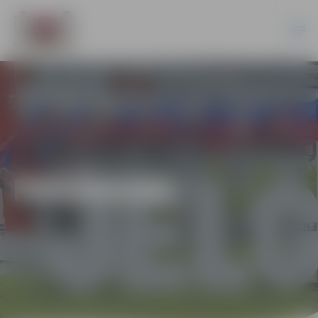
PASĀKUMI