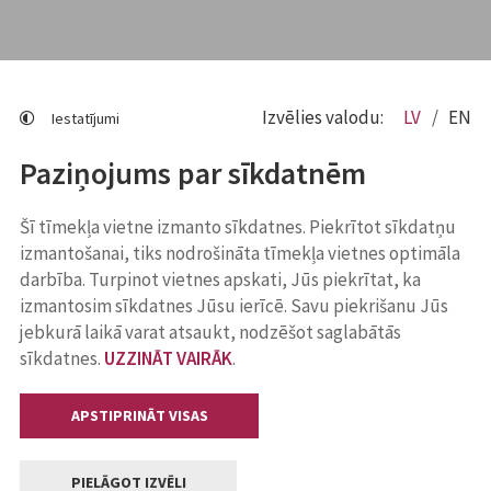
Izvēlies valodu:
LV
EN
Iestatījumi
Paziņojums par sīkdatnēm
Šī tīmekļa vietne izmanto sīkdatnes. Piekrītot sīkdatņu
izmantošanai, tiks nodrošināta tīmekļa vietnes optimāla
darbība. Turpinot vietnes apskati, Jūs piekrītat, ka
izmantosim sīkdatnes Jūsu ierīcē. Savu piekrišanu Jūs
jebkurā laikā varat atsaukt, nodzēšot saglabātās
sīkdatnes.
UZZINĀT VAIRĀK
.
APSTIPRINĀT VISAS
PIELĀGOT IZVĒLI