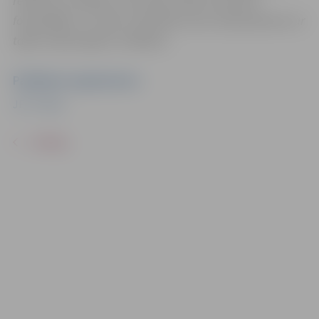
reklāmas mērķiem sacensību laikā uzņemtās
fotogrāfijas un video materiālus bez saskaņošanas ar
tajās redzamajiem cilvēkiem.
Pasākuma organizators
JFC "Viola"
ATPAKAĻ