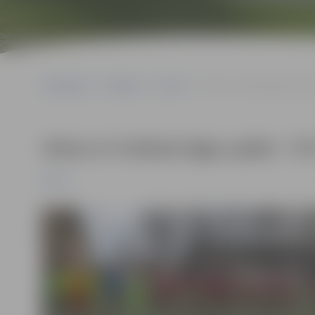
Sākumlapa
Pasākumi
Sports
Altero.lv futbola līgas spē
Altero.lv futbola līgas spēle: “J
Sports