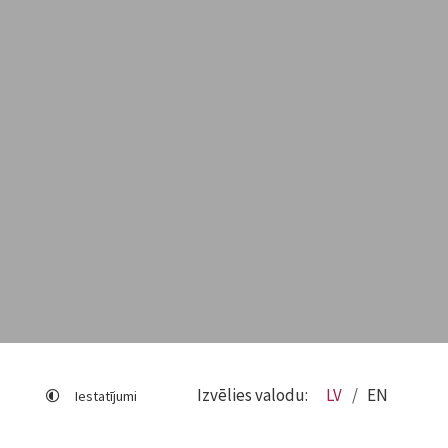
Izvēlies valodu:
LV
EN
Iestatījumi