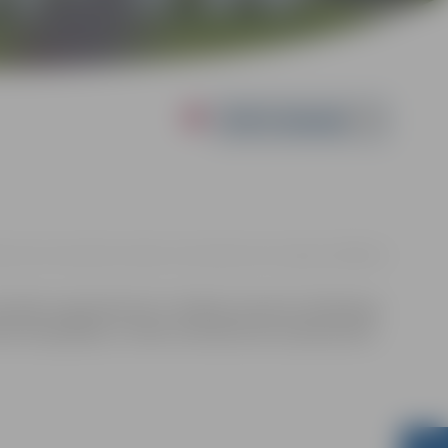
Powered by
kā centra Jāņa Lūša stadions, Kronvalda iela 24, Jelgava |
0.00 eiro
censību organizatoriem ir tiesības izmantot mārketinga
ās fotogrāfijas un video materiālus bez saskaņošanas