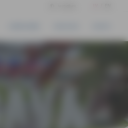
LV
EN
Iestatījumi
UZŅĒMĒJDARBĪBA
PAKALPOJUMI
KONTAKTI