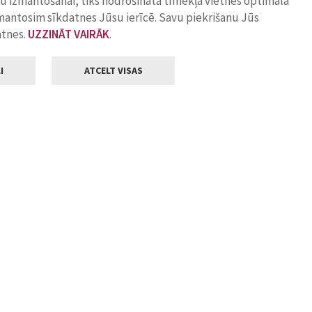
ņu izmantošanai, tiks nodrošināta tīmekļa vietnes optimāla
zmantosim sīkdatnes Jūsu ierīcē. Savu piekrišanu Jūs
atnes.
UZZINĀT VAIRĀK
.
I
ATCELT VISAS
Klientu apkalpošana
ilsētas pašvaldība
Darba laiks
, Jelgava, LV-3001
Pirmdienās
8.00 - 18.00
Otrdienās
8.00 - 17.00
22
Trešdienās
8.00 - 17.00
va.lv
Ceturtdienās
8.00 - 17.00
Piektdienās
8.00 - 14.30