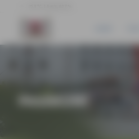
25.8 °C, 1.6 m/s, 62.7 %
JAUNUMI
PILSĒ
PASĀKUMI