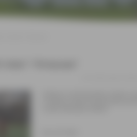
le: “JFC Viola”–”FK Karosta”
FC Viola”–”FK Karosta”
18.07. 18:00 | Zemgales Olimpis
Pasākums var tikt fotografēts un filmēts. Sa
un reklāmas mērķiem sacensību laikā uzņemt
ar tajās redzamajiem cilvēkiem.
Foto: JFC “Viola”