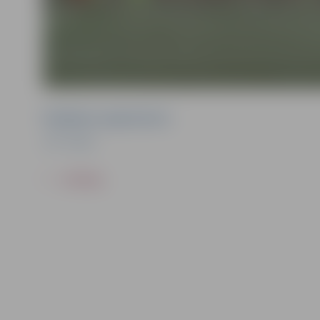
Pasākuma organizators
JFC "Viola"
ATPAKAĻ