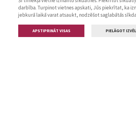
Šī tīmekļa vietne izmanto sīkdatnes. Piekrītot sīkdat
darbība. Turpinot vietnes apskati, Jūs piekrītat, ka i
jebkurā laikā varat atsaukt, nodzēšot saglabātās sīkd
APSTIPRINĀT VISAS
PIELĀGOT IZVĒL
Kontakti
Jelgavas valstp
Lielā iela 11
+371 630055
pasts@jelga