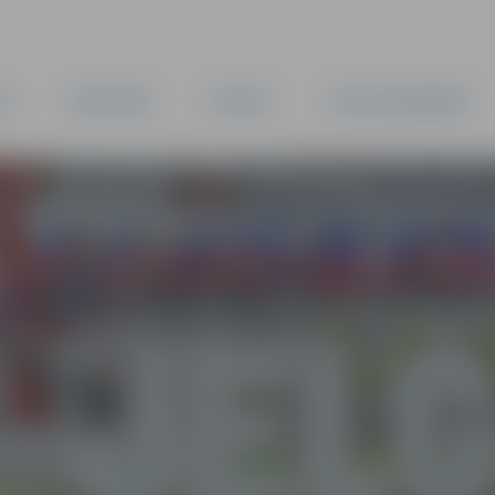
TA
PAŠVALDĪBA
IESTĀDES
KAPITĀLSABIEDRĪBAS