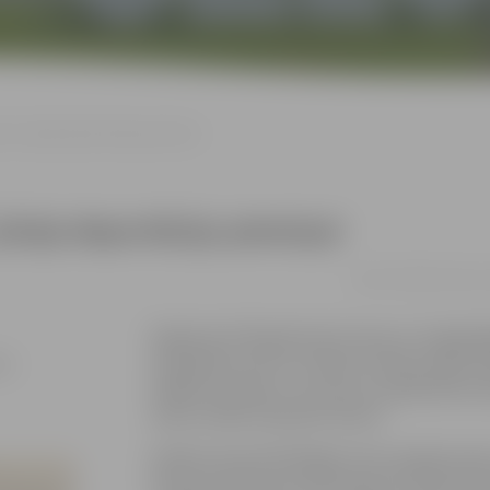
a 14. jūnija deportāciju piemiņai
jūnija deportāciju piemiņai
12.06. 13:00 | Ģ. Eli
Šogad aprit 85 gadi kopš vienas no traģisk
okupācijas vara no Latvijas izsūtīja vairāk 
dažādu profesiju, vecuma un sabiedrības sl
sekas vairāku paaudžu liktenī.
Pasākumā apmeklētājiem būs iespēja iepazī
Pečuļa atmiņas par 1941. gada 14. jūnija izs