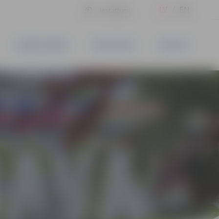
LV
EN
Iestatījumi
UZŅĒMĒJDARBĪBA
PAKALPOJUMI
KONTAKTI