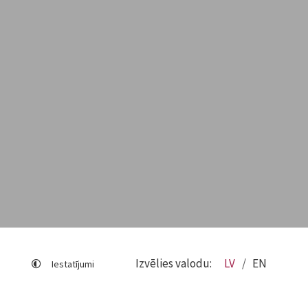
Izvēlies valodu:
LV
EN
Iestatījumi