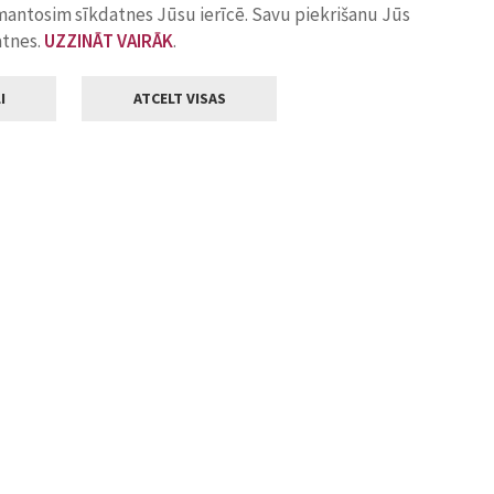
zmantosim sīkdatnes Jūsu ierīcē. Savu piekrišanu Jūs
atnes.
UZZINĀT VAIRĀK
.
I
ATCELT VISAS
Klientu apkalpošana
ilsētas pašvaldība
Darba laiks
, Jelgava, LV-3001
Pirmdienās
8.00 - 18.00
Otrdienās
8.00 - 17.00
22
Trešdienās
8.00 - 17.00
va.lv
Ceturtdienās
8.00 - 17.00
Piektdienās
8.00 - 14.30