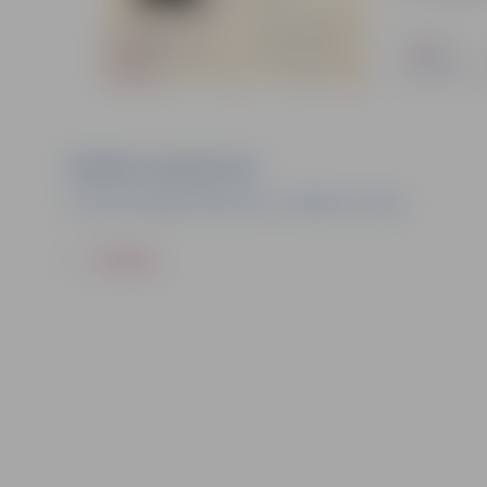
Pasākuma organizators
Ģ. Eliasa Jelgavas Vēstures un mākslas muzejs
ATPAKAĻ