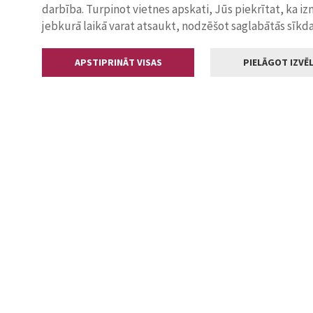
darbība. Turpinot vietnes apskati, Jūs piekrītat, ka i
jebkurā laikā varat atsaukt, nodzēšot saglabātās sīkd
APSTIPRINĀT VISAS
PIELĀGOT IZVĒL
Kontakti
Jelgavas valstp
Lielā iela 11
+371 630055
pasts@jelga