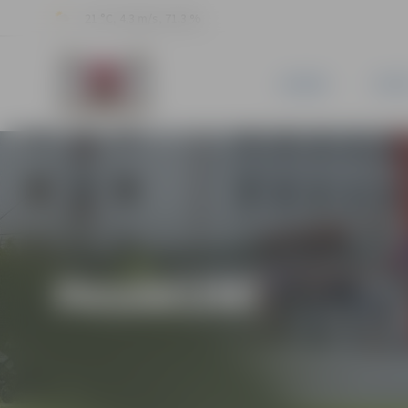
21 °C, 4.3 m/s, 71.3 %
JAUNUMI
PILSĒ
PASĀKUMI