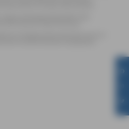
ortāciju ietekmi uz Latvijas cilvēku likteņiem.
 Jelgavas klasiskajā ģimnāzijā (vēlāk I Valsts
turiska liecība par tā laika notikumiem.
sākumā, lai kopīgi pieminētu deportāciju upurus un
ikumiem, kas skāra tūkstošiem Latvijas ģimeņu.