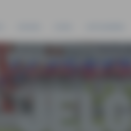
TA
PAŠVALDĪBA
IESTĀDES
KAPITĀLSABIEDRĪBAS