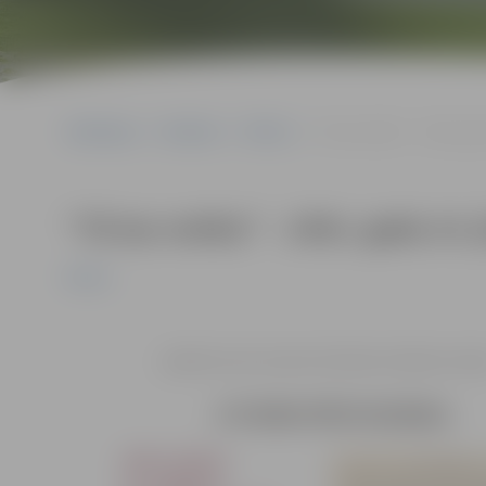
Sākumlapa
Pasākumi
Pilsēta
“Tā tas notika” – 1941. gad
“Tā tas notika” – 1941. gada 14. 
Pilsēta