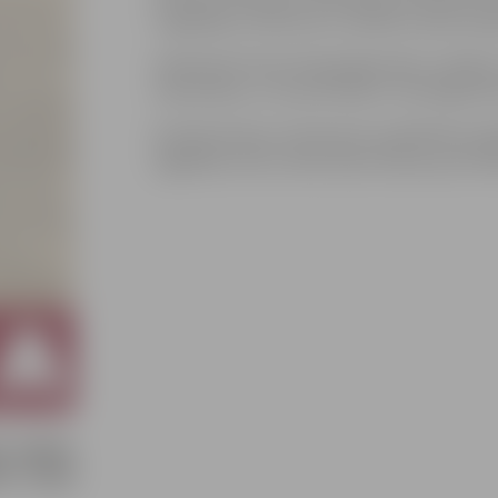
traģiskajos notikumos un palīdz izprast dep
Voldemārs Pečulis bija jelgavnieks, mācījies
vidusskola), un viņa atmiņas ir nozīmīga vēs
Aicinām ikvienu interesentu piedalīties pa
saglabātu dzīvu vēsturisko atmiņu par not