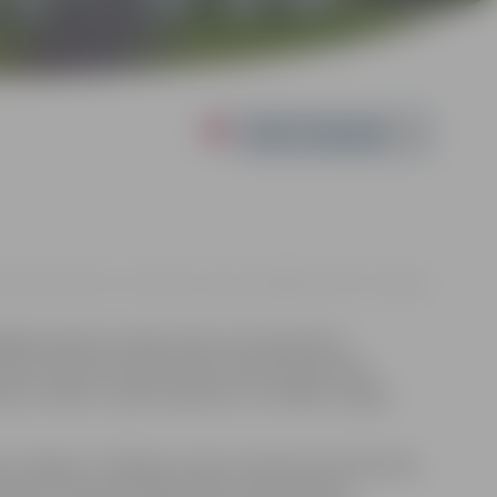
Powered by
asa Jelgavas Vēstures un mākslas muzejs, Akadēmijas iela 10, Jelgava
ākajām dienām Latvijas vēsturē, kad padomju
nekā 15 tūkstošus iedzīvotāju. Deportācijas skāra
āņu cilvēkus, izšķirot ģimenes un atstājot smagas
t Jelgavas 3. kājnieku pulka virsleitnanta Voldemāra
ūtīšanu. Viņa personīgais stāsts sniedz ieskatu