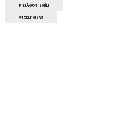
PIELĀGOT IZVĒLI
ATCELT VISAS
Kontakti
Jelgavas valstpilsētas pašvaldība
Lielā iela 11, Jelgava, LV-3001
+371 63005522
pasts@jelgava.lv
Klientu apkalpošana