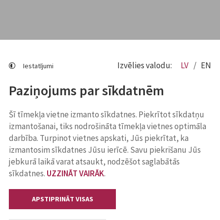
Izvēlies valodu:
LV
EN
Iestatījumi
Paziņojums par sīkdatnēm
Šī tīmekļa vietne izmanto sīkdatnes. Piekrītot sīkdatņu
izmantošanai, tiks nodrošināta tīmekļa vietnes optimāla
darbība. Turpinot vietnes apskati, Jūs piekrītat, ka
izmantosim sīkdatnes Jūsu ierīcē. Savu piekrišanu Jūs
jebkurā laikā varat atsaukt, nodzēšot saglabātās
sīkdatnes.
UZZINĀT VAIRĀK
.
APSTIPRINĀT VISAS