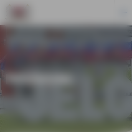
PASĀKUMI