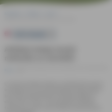
Sākumlapa
Pasākumi
Sports
Atklātais hokeja treniņš meitenēm un sievietēm
Powered by
Atklātais hokeja treniņš
meitenēm un sievietēm
06.08. 17:45 | Jelgavas ledus halle, Rīgas iela 11, Jelgava |
0.00
Sports
eiro
Uz treniņu aicinātas sievietes un meitenes bez vecuma
ierobežojuma un bez priekšzināšanām hokejā. Dalība ir
bez maksas. Nepieciešamais minimālais ekipējums –
slidas, ķivere un nūja – tiks nodrošināts. Pieteikties
treniņam var, zvanot trenerim Mikam Golubovičam pa