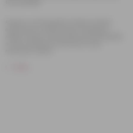
tālruni 29675958.
Pasākums var tikt fotografēts un filmēts. Sacensību
organizatoriem ir tiesības izmantot mārketinga un
reklāmas mērķiem sacensību laikā uzņemtās fotogrāfijas
un video materiālus bez saskaņošanas ar tajās
redzamajiem cilvēkiem.
ATPAKAĻ