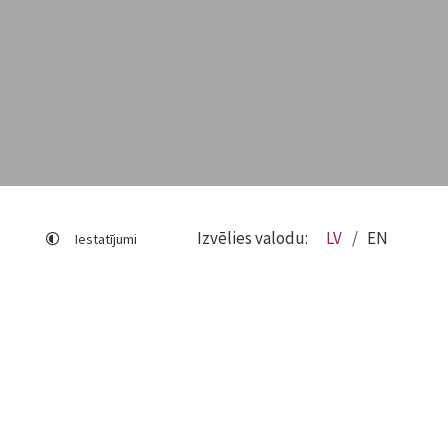
Izvēlies valodu:
LV
EN
Iestatījumi