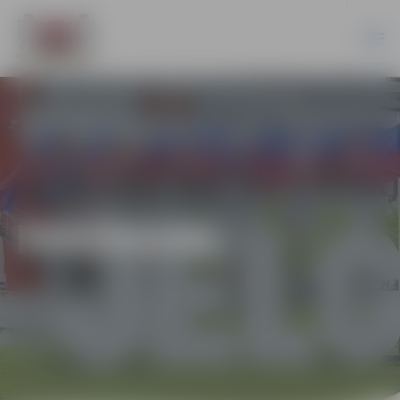
PASĀKUMI