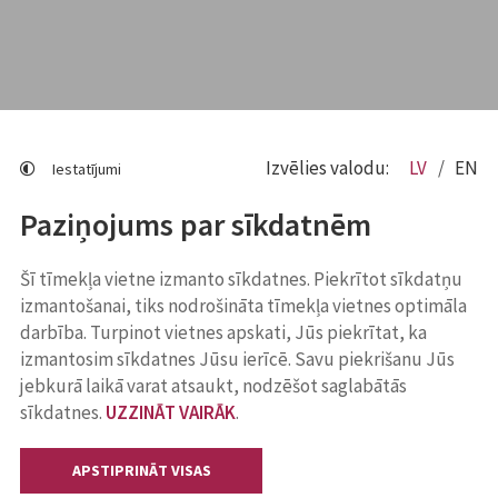
Izvēlies valodu:
LV
EN
Iestatījumi
Paziņojums par sīkdatnēm
Šī tīmekļa vietne izmanto sīkdatnes. Piekrītot sīkdatņu
izmantošanai, tiks nodrošināta tīmekļa vietnes optimāla
darbība. Turpinot vietnes apskati, Jūs piekrītat, ka
izmantosim sīkdatnes Jūsu ierīcē. Savu piekrišanu Jūs
jebkurā laikā varat atsaukt, nodzēšot saglabātās
sīkdatnes.
UZZINĀT VAIRĀK
.
APSTIPRINĀT VISAS