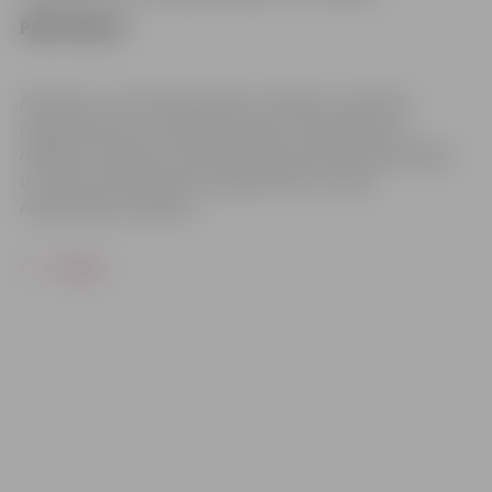
PIRKT BIĻETI
Pasākums var tikt fotografēts un filmēts. Sacensību
organizatoriem ir tiesības izmantot mārketinga un
reklāmas mērķiem sacensību laikā uzņemtās fotogrāfijas
un video materiālus bez saskaņošanas ar tajās
redzamajiem cilvēkiem.
ATPAKAĻ