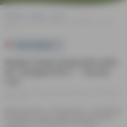
Sākumlapa
Pasākumi
Sports
Baltijas hokeja čempionāta spēle: HK “Zemgale/LBTU” – “Kaunas
City”
Powered by
Baltijas hokeja čempionāta spēle:
HK “Zemgale/LBTU” – “Kaunas
City”
24.01. 19:30 | Jelgavas ledus hallē Rīgas ielā 11, Jelgavā |
8.00
Sports
eiro
Biļetes cena 8 eiro, ar “3+ Ģimenes karti” – 5 eiro. Bērniem
līdz 12 gadu vecumam, Jelgavas Ledus sporta skolas
audzēkņiem un invalīdiem ieeja – bez maksas.