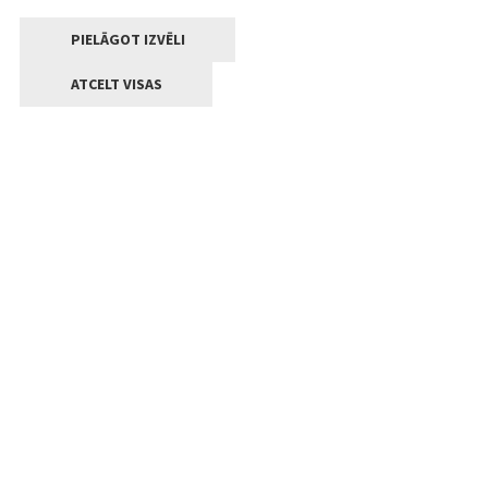
PIELĀGOT IZVĒLI
ATCELT VISAS
Kontakti
Jelgavas valstpilsētas pašvaldība
Lielā iela 11, Jelgava, LV-3001
+371 63005522
pasts@jelgava.lv