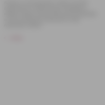
Pasākums var tikt fotografēts un filmēts. Sacensību
organizatoriem ir tiesības izmantot mārketinga un
reklāmas mērķiem sacensību laikā uzņemtās fotogrāfijas
un video materiālus bez saskaņošanas ar tajās
redzamajiem cilvēkiem.
ATPAKAĻ