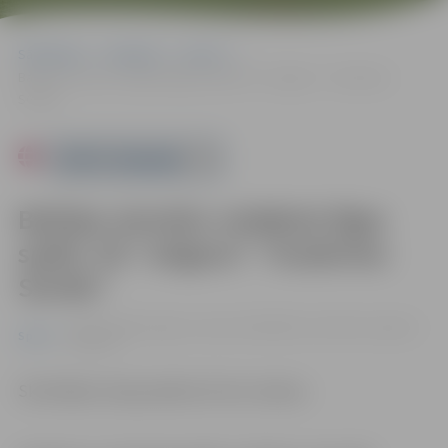
Sākumlapa
Pasākumi
Sports
Baltijas sieviešu volejbola līgas spēle: VK “Jelgava”–“Audentes
SG/NG”
Powered by
Baltijas sieviešu volejbola līgas
spēle: VK “Jelgava”–“Audentes
SG/NG”
14.10. 19:00 | Jelgavas sporta hallē Mātera ielā 44a, Jelgavā |
Sports
0.00 eiro
Skatītājiem ieeja pasākumā bez maksas.