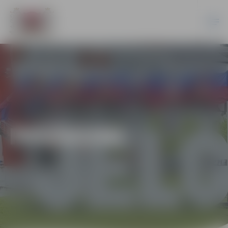
PASĀKUMI