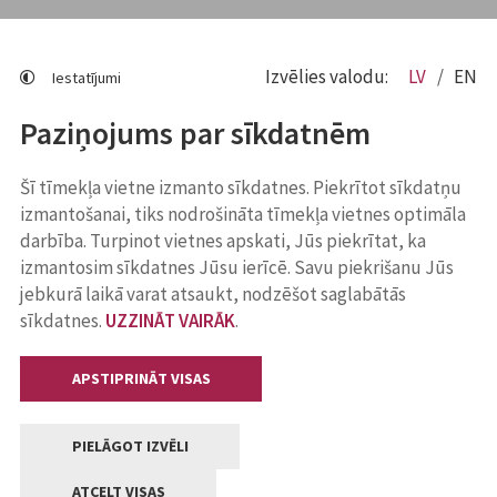
Izvēlies valodu:
LV
EN
Iestatījumi
Paziņojums par sīkdatnēm
Šī tīmekļa vietne izmanto sīkdatnes. Piekrītot sīkdatņu
izmantošanai, tiks nodrošināta tīmekļa vietnes optimāla
darbība. Turpinot vietnes apskati, Jūs piekrītat, ka
izmantosim sīkdatnes Jūsu ierīcē. Savu piekrišanu Jūs
jebkurā laikā varat atsaukt, nodzēšot saglabātās
sīkdatnes.
UZZINĀT VAIRĀK
.
APSTIPRINĀT VISAS
PIELĀGOT IZVĒLI
ATCELT VISAS