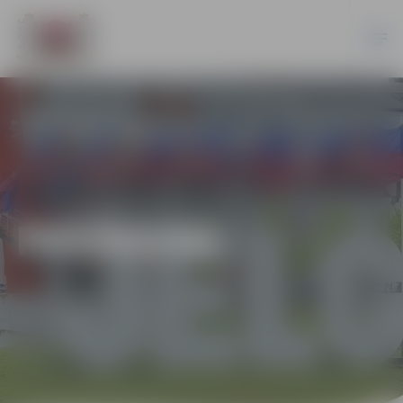
PASĀKUMI