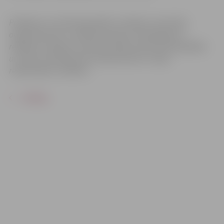
Pasākums var tikt fotografēts un filmēts. Sacensību
organizatoriem ir tiesības izmantot mārketinga un
reklāmas mērķiem sacensību laikā uzņemtās fotogrāfijas
un video materiālus bez saskaņošanas ar tajās
redzamajiem cilvēkiem.
ATPAKAĻ