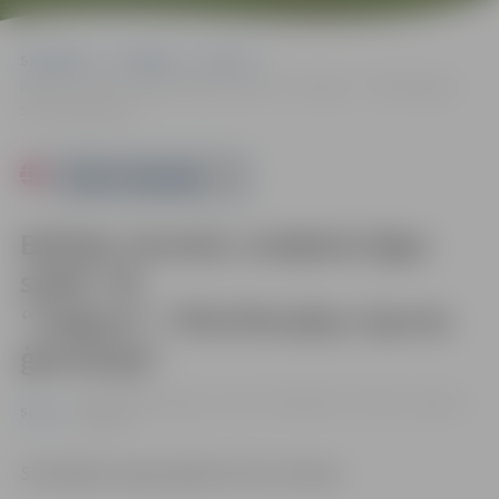
Sākumlapa
Pasākumi
Sports
Baltijas sieviešu volejbola līgas spēle: VK “Jelgava”–“RSU/Murjāņu
Sporta ģimnāzija”
Powered by
Baltijas sieviešu volejbola līgas
spēle: VK
“Jelgava”–“RSU/Murjāņu Sporta
ģimnāzija”
29.10. 14:00 | Jelgavas sporta hallē Mātera ielā 44a, Jelgavā |
Sports
0.00 eiro
Skatītājiem ieeja pasākumā bez maksas.