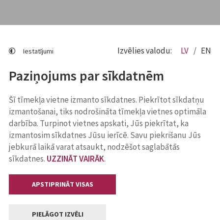
Izvēlies valodu:
LV
EN
Iestatījumi
Paziņojums par sīkdatnēm
Šī tīmekļa vietne izmanto sīkdatnes. Piekrītot sīkdatņu
izmantošanai, tiks nodrošināta tīmekļa vietnes optimāla
darbība. Turpinot vietnes apskati, Jūs piekrītat, ka
izmantosim sīkdatnes Jūsu ierīcē. Savu piekrišanu Jūs
jebkurā laikā varat atsaukt, nodzēšot saglabātās
sīkdatnes.
UZZINĀT VAIRĀK
.
APSTIPRINĀT VISAS
PIELĀGOT IZVĒLI