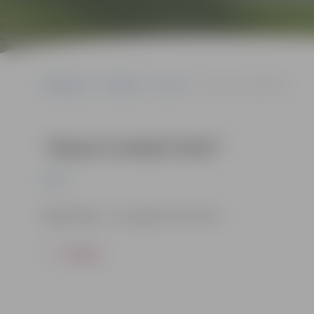
Sākumlapa
Pasākumi
Sports
“Basta Football 2023”
“Basta Football 2023”
Sports
Reģistrācija – no pulksten 12 līdz 13
ATPAKAĻ