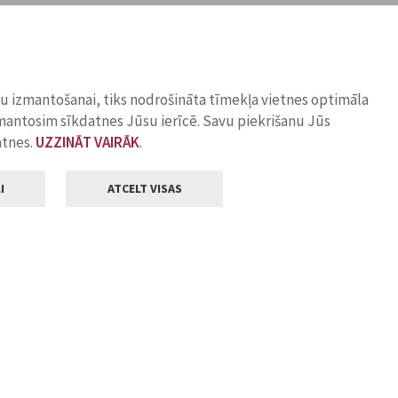
ņu izmantošanai, tiks nodrošināta tīmekļa vietnes optimāla
zmantosim sīkdatnes Jūsu ierīcē. Savu piekrišanu Jūs
atnes.
UZZINĀT VAIRĀK
.
I
ATCELT VISAS
Klientu apkalpošana
ilsētas pašvaldība
Darba laiks
, Jelgava, LV-3001
Pirmdienās
8.00 - 18.00