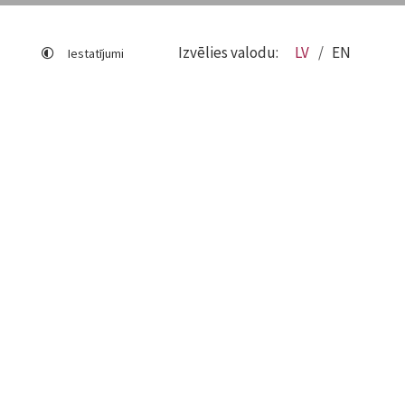
Izvēlies valodu:
LV
EN
Iestatījumi
Lapas karte
Viegli lasīt
Sociālo mediju lietošana