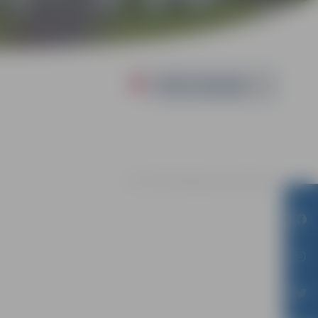
Powered by
27.07. | Pie Pārlielupes pamatskolas