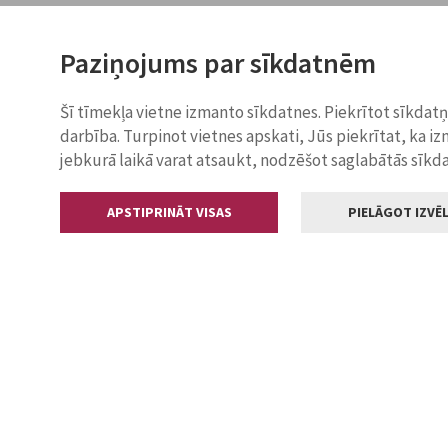
Paziņojums par sīkdatnēm
Šī tīmekļa vietne izmanto sīkdatnes. Piekrītot sīkdat
darbība. Turpinot vietnes apskati, Jūs piekrītat, ka i
jebkurā laikā varat atsaukt, nodzēšot saglabātās sīkd
APSTIPRINĀT VISAS
PIELĀGOT IZVĒL
Kontakti
Jelgavas valstp
Lielā iela 11