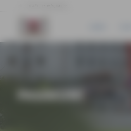
18.4 °C, 3.9 m/s, 64.1 %
JAUNUMI
PILSĒ
PASĀKUMI