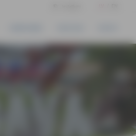
LV
EN
Iestatījumi
UZŅĒMĒJDARBĪBA
PAKALPOJUMI
KONTAKTI