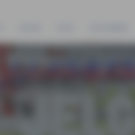
TA
PAŠVALDĪBA
IESTĀDES
KAPITĀLSABIEDRĪBAS