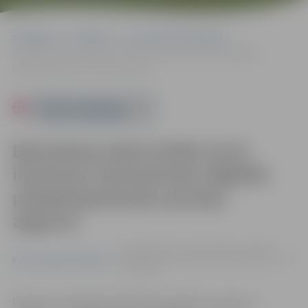
Sākumlapa
Pasākumi
Kursi/Semināri/Tikšanās
Bezmaksas datorzinību kursi ikvienam interesentam digitālo
pašapkalpošanās prasmju apguvei
Powered by
Bezmaksas datorzinību kursi
ikvienam interesentam digitālo
pašapkalpošanās prasmju
apguvei
no 24.09. līdz 31.10. | Zemgales reģiona
Kompetenču attīstības centrā, Svētes ielā
Kursi/Semināri/Tikšanās
33, Jelgavā
Datora un viedierīču lietošanas pamati, e-pasts, e-