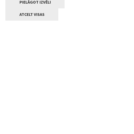
PIELĀGOT IZVĒLI
ATCELT VISAS
Kontakti
Jelgavas valstpilsētas pašvaldība
Lielā iela 11, Jelgava, LV-3001
+371 63005522
pasts@jelgava.lv
Klientu apkalpošana