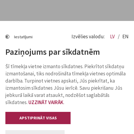
Izvēlies valodu:
LV
EN
Iestatījumi
Paziņojums par sīkdatnēm
Šī tīmekļa vietne izmanto sīkdatnes. Piekrītot sīkdatņu
izmantošanai, tiks nodrošināta tīmekļa vietnes optimāla
darbība. Turpinot vietnes apskati, Jūs piekrītat, ka
izmantosim sīkdatnes Jūsu ierīcē. Savu piekrišanu Jūs
jebkurā laikā varat atsaukt, nodzēšot saglabātās
sīkdatnes.
UZZINĀT VAIRĀK
.
APSTIPRINĀT VISAS