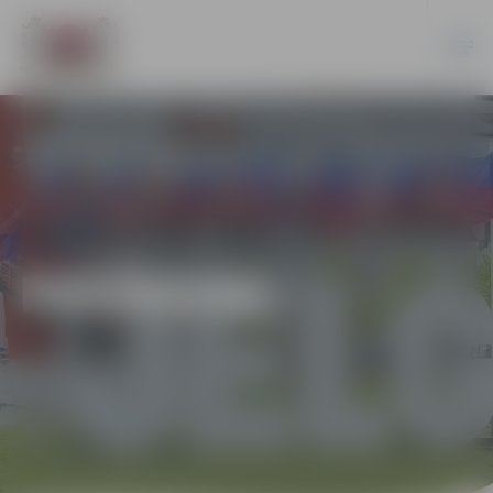
PASĀKUMI