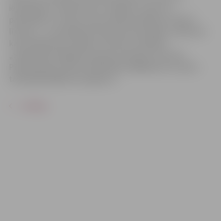
iepirkšanās, sociālie tīkli, e-paraksts, valsts un
pašvaldību e-vietnes, datu drošība. Mācības notiek 3
līmeņos – no iesācēja līdz ikdienas lietotājam, atbilstoši
katra dalībnieka zināšanu līmenim. (Projekta
„Sabiedrības digitālo prasmju attīstība” ietvaros).
Pieteikšanās pa tālruni 63012158, 26602618 vai e-pastu
talakizglitiba@zrkac.jelgava.lv.
ATPAKAĻ