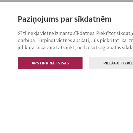
Paziņojums par sīkdatnēm
Šī tīmekļa vietne izmanto sīkdatnes. Piekrītot sīkdat
darbība. Turpinot vietnes apskati, Jūs piekrītat, ka i
jebkurā laikā varat atsaukt, nodzēšot saglabātās sīkd
APSTIPRINĀT VISAS
PIELĀGOT IZVĒL
Kontakti
Jelgavas valstp
Lielā iela 11