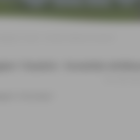
dagogiem “Classkick – formatīvās vērtēšanas rīks tiešsaistē”
em “Classkick – formatīvās vērtēšanas
18.03. 16:00 | Zemg
ogiem”, “Konsultācijas”.