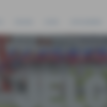
TA
PAŠVALDĪBA
IESTĀDES
KAPITĀLSABIEDRĪBAS