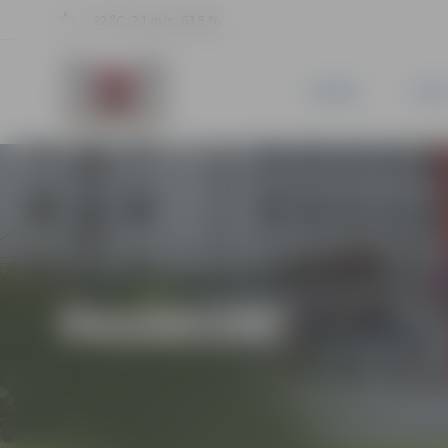
22 °C, 2.1 m/s, 63.5 %
JAUNUMI
PILSĒ
PASĀKUMI