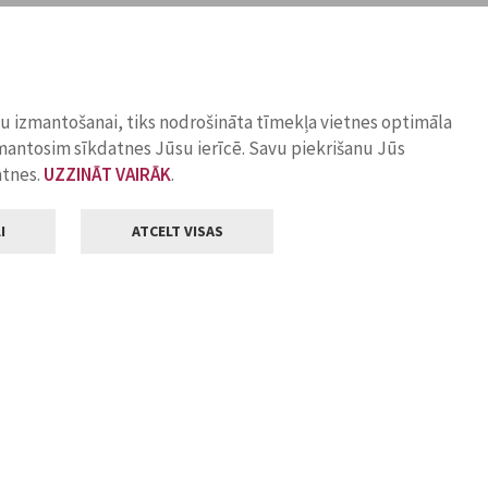
ņu izmantošanai, tiks nodrošināta tīmekļa vietnes optimāla
zmantosim sīkdatnes Jūsu ierīcē. Savu piekrišanu Jūs
atnes.
UZZINĀT VAIRĀK
.
I
ATCELT VISAS
Klientu apkalpošana
ilsētas pašvaldība
Darba laiks
, Jelgava, LV-3001
Pirmdienās
8.00 - 18.00