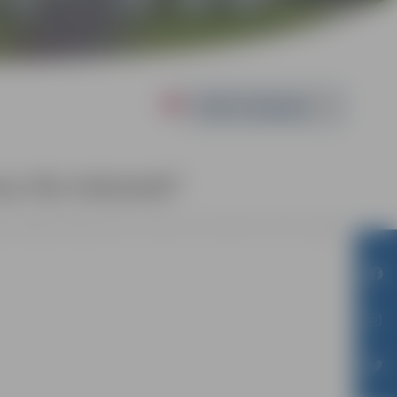
Powered by
 rīks tiešsaistē”
ales reģiona Kompetenču attīstības centrā Svētes ielā 33, Jelgavā