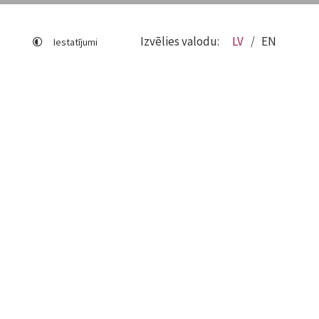
Izvēlies valodu:
LV
EN
Iestatījumi
Lapas karte
Viegli lasīt
Sociālo mediju lietošana