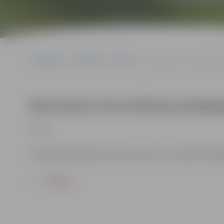
Sākumlapa
Pasākumi
Pilsēta
Bezmaksas konsultācija pe
Bezmaksas konsultācija pedagogi
Pilsēta
Iepriekš jāpiesakās vietnē www.zrkac.lv, sadaļā “Pedag
ATPAKAĻ