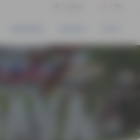
LV
EN
Iestatījumi
UZŅĒMĒJDARBĪBA
PAKALPOJUMI
KONTAKTI