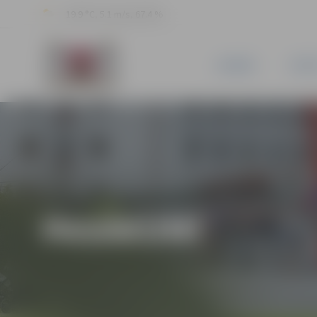
19.9 °C, 5.1 m/s, 67.4 %
JAUNUMI
PILSĒ
PASĀKUMI