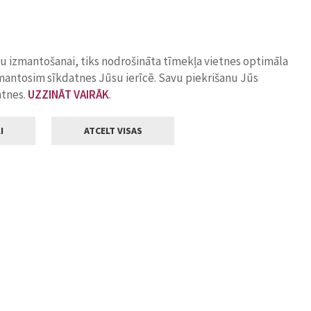
ņu izmantošanai, tiks nodrošināta tīmekļa vietnes optimāla
zmantosim sīkdatnes Jūsu ierīcē. Savu piekrišanu Jūs
atnes.
UZZINĀT VAIRĀK
.
I
ATCELT VISAS
Klientu apkalpošana
ilsētas pašvaldība
Darba laiks
, Jelgava, LV-3001
Pirmdienās
8.00 - 18.00
Otrdienās
8.00 - 17.00
22