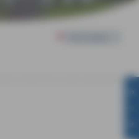
Powered by
00 | Miezītes bibliotēkā, Dobeles šosejā 100A, Jelgavā |
Bez maksas