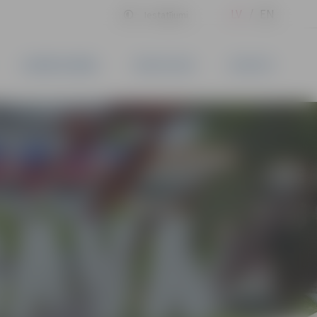
LV
EN
Iestatījumi
UZŅĒMĒJDARBĪBA
PAKALPOJUMI
KONTAKTI