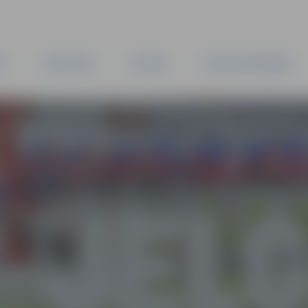
TA
PAŠVALDĪBA
IESTĀDES
KAPITĀLSABIEDRĪBAS