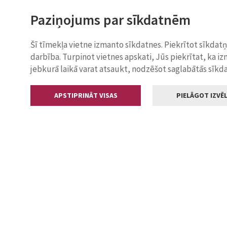
Paziņojums par sīkdatnēm
Šī tīmekļa vietne izmanto sīkdatnes. Piekrītot sīkdat
darbība. Turpinot vietnes apskati, Jūs piekrītat, ka i
jebkurā laikā varat atsaukt, nodzēšot saglabātās sīkd
APSTIPRINĀT VISAS
PIELĀGOT IZVĒL
Kontakti
Jelgavas valstp
Lielā iela 11
+371 630055