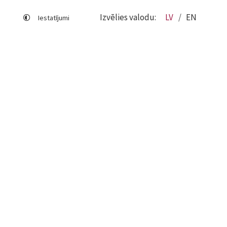
Izvēlies valodu:
LV
EN
Iestatījumi
Lapas karte
Viegli lasīt
Sociālo mediju lietošana
Sīkdatņu izmantošana