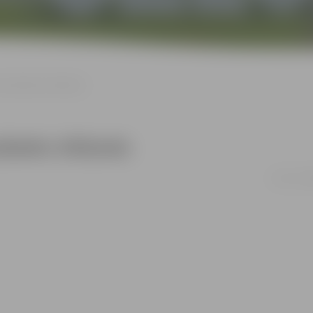
n domubiedru tikšanās
ubiedru tikšanās
19.12. 12: