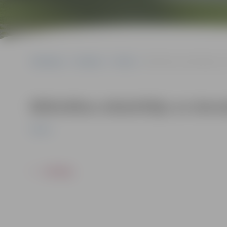
Sākumlapa
Pasākumi
Pilsēta
Bibliotēkas atbalstītāju u
Bibliotēkas atbalstītāju un dom
Pilsēta
ATPAKAĻ