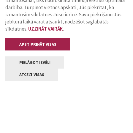
izmantošanai, tiks nodrošināta tīmekļa vietnes optimāla
darbība. Turpinot vietnes apskati, Jūs piekrītat, ka
izmantosim sīkdatnes Jūsu ierīcē. Savu piekrišanu Jūs
jebkurā laikā varat atsaukt, nodzēšot saglabātās
sīkdatnes.
UZZINĀT VAIRĀK
.
APSTIPRINĀT VISAS
PIELĀGOT IZVĒLI
ATCELT VISAS
Kontakti