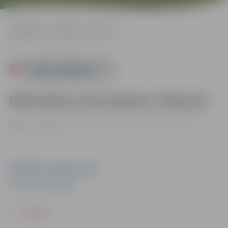
Sākumlapa
Pasākumi
Pilsēta
Bibliotēkas domubiedru tikšanās
Powered by
Bibliotēkas domubiedru tikšanās
27.11. 12:00 | Miezītes bibliotēka, Dobeles šoseja 100A,
Pilsēta
Jelgava
Pasākuma organizators
Miezītes bibliotēka
ATPAKAĻ