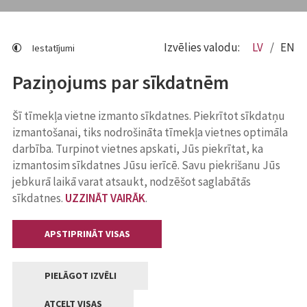
Izvēlies valodu:
LV
EN
Iestatījumi
Paziņojums par sīkdatnēm
Šī tīmekļa vietne izmanto sīkdatnes. Piekrītot sīkdatņu
izmantošanai, tiks nodrošināta tīmekļa vietnes optimāla
darbība. Turpinot vietnes apskati, Jūs piekrītat, ka
izmantosim sīkdatnes Jūsu ierīcē. Savu piekrišanu Jūs
jebkurā laikā varat atsaukt, nodzēšot saglabātās
sīkdatnes.
UZZINĀT VAIRĀK
.
APSTIPRINĀT VISAS
PIELĀGOT IZVĒLI
ATCELT VISAS