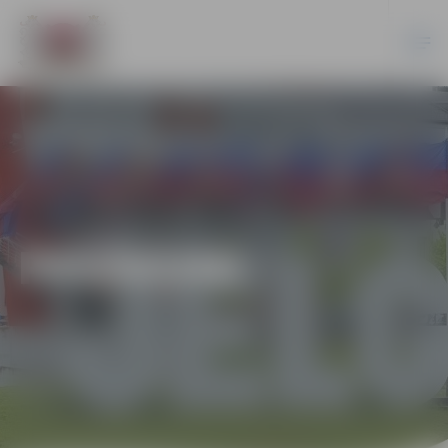
PASĀKUMI