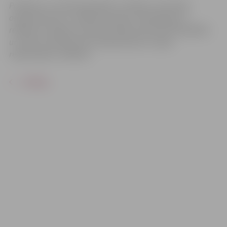
Pasākums var tikt fotografēts un filmēts. Sacensību
organizatoriem ir tiesības izmantot mārketinga un
reklāmas mērķiem sacensību laikā uzņemtās fotogrāfijas
un video materiālus bez saskaņošanas ar tajās
redzamajiem cilvēkiem.
ATPAKAĻ