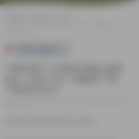
Sākumlapa
Pasākumi
Sports
“Dali Dali” 3. futbola līgas spēle par 1. vietu: JFC “Jelgava”–SK
“Supernova-2”
Powered by
“Dali Dali” 3. futbola līgas spēle
par 1. vietu: JFC “Jelgava”–SK
“Supernova-2”
04.11. 18:00 | FK "Jelgava" bāzē Kārklu ielā 6, Jelgavā |
0.00
Sports
eiro
Skatītājiem ieeja pasākumā bez maksas.