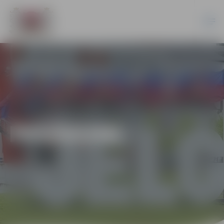
PASĀKUMI