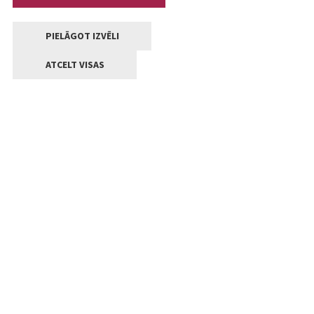
PIELĀGOT IZVĒLI
ATCELT VISAS
Kontakti
Jelgavas valstpilsētas pašvaldība
Lielā iela 11, Jelgava, LV-3001
+371 63005522
pasts@jelgava.lv