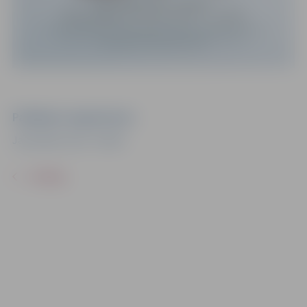
Pasākuma organizators
Jaunrades nams "Junda"
ATPAKAĻ