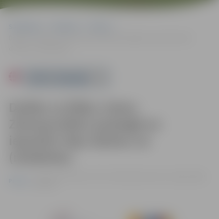
Sākumlapa
Pasākumi
Pilsēta
Dodies uz Rūķu ciemu Ziemassvētku pastaigā un iepazīsti rūķu
darbus un (ne)darbus
Powered by
Dodies uz Rūķu ciemu
Ziemassvētku pastaigā un
iepazīsti rūķu darbus un
(ne)darbus
no 23.12. līdz 04.01. 17:00 - 23:00 | Lediņu ceļš 1, Jelgava |
Bez
Pilsēta
maksas