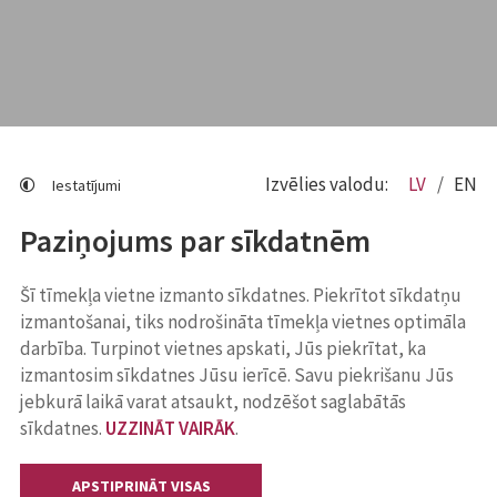
Izvēlies valodu:
LV
EN
Iestatījumi
Paziņojums par sīkdatnēm
Šī tīmekļa vietne izmanto sīkdatnes. Piekrītot sīkdatņu
izmantošanai, tiks nodrošināta tīmekļa vietnes optimāla
darbība. Turpinot vietnes apskati, Jūs piekrītat, ka
izmantosim sīkdatnes Jūsu ierīcē. Savu piekrišanu Jūs
jebkurā laikā varat atsaukt, nodzēšot saglabātās
sīkdatnes.
UZZINĀT VAIRĀK
.
APSTIPRINĀT VISAS