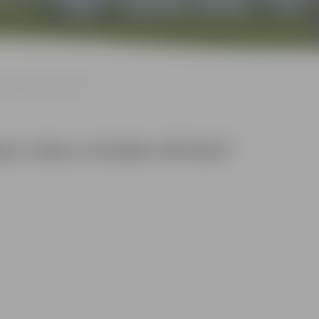
eta uz brieža vēl brīva”
na vieta uz brieža vēl brīva”