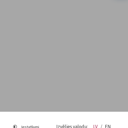
Izvēlies valodu:
LV
EN
Iestatījumi