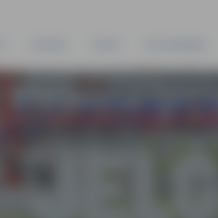
TA
PAŠVALDĪBA
IESTĀDES
KAPITĀLSABIEDRĪBAS