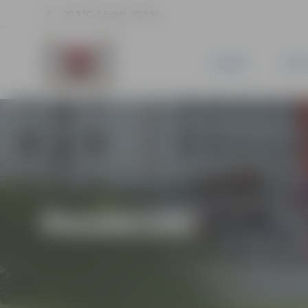
20.3 °C, 3.5 m/s, 71.6 %
JAUNUMI
PILSĒ
PASĀKUMI