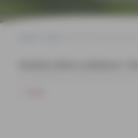
Sākumlapa
Pasākumi
Dziedošo aktieru salidojums “Viena vi
Dziedošo aktieru salidojums “Vie
22.07. 19:00 | Brīvdabas koncertzālē “Mītava” Pasta salā |
€18 - €35
ATPAKAĻ