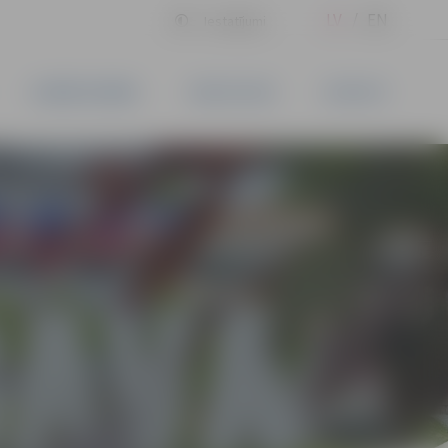
LV
EN
Iestatījumi
UZŅĒMĒJDARBĪBA
PAKALPOJUMI
KONTAKTI