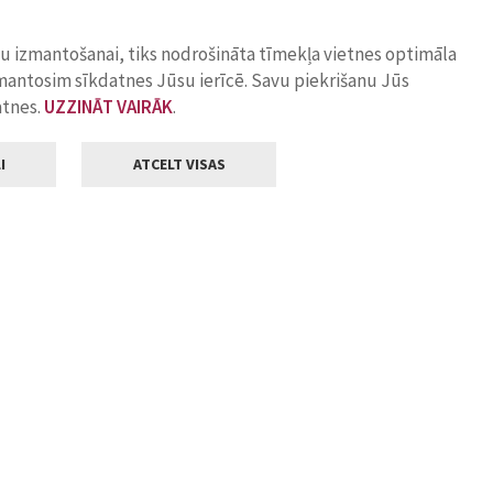
ņu izmantošanai, tiks nodrošināta tīmekļa vietnes optimāla
zmantosim sīkdatnes Jūsu ierīcē. Savu piekrišanu Jūs
atnes.
UZZINĀT VAIRĀK
.
I
ATCELT VISAS
Klientu apkalpošana
ilsētas pašvaldība
Darba laiks
, Jelgava, LV-3001
Pirmdienās
8.00 - 18.00
Otrdienās
8.00 - 17.00
22
Trešdienās
8.00 - 17.00
va.lv
Ceturtdienās
8.00 - 17.00