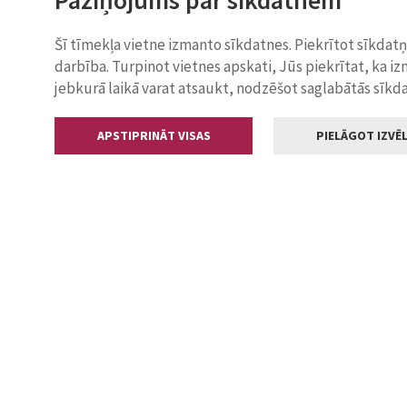
Paziņojums par sīkdatnēm
Šī tīmekļa vietne izmanto sīkdatnes. Piekrītot sīkdat
darbība. Turpinot vietnes apskati, Jūs piekrītat, ka i
jebkurā laikā varat atsaukt, nodzēšot saglabātās sīkd
APSTIPRINĀT VISAS
PIELĀGOT IZVĒL
Kontakti
Jelgavas valstp
Lielā iela 11
+371 630055
pasts@jelga