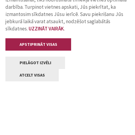
darbība. Turpinot vietnes apskati, Jūs piekrītat, ka
izmantosim sīkdatnes Jūsu ierīcē. Savu piekrišanu Jūs
jebkurā laikā varat atsaukt, nodzēšot saglabātās
sīkdatnes.
UZZINĀT VAIRĀK
.
APSTIPRINĀT VISAS
PIELĀGOT IZVĒLI
ATCELT VISAS
Kontakti