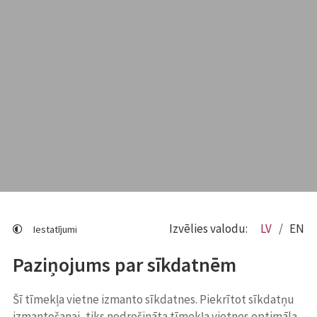
Izvēlies valodu:
LV
EN
Iestatījumi
Paziņojums par sīkdatnēm
Šī tīmekļa vietne izmanto sīkdatnes. Piekrītot sīkdatņu
izmantošanai, tiks nodrošināta tīmekļa vietnes optimāla