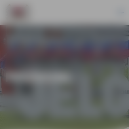
PASĀKUMI