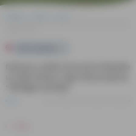
Sākumlapa
Pasākumi
Pilsēta
Dziesmu svētku koncerta tiešraide uz lielā ekrāna: deju lieluzvedums
“Mūžīgais dzinējs”
Powered by
Dziesmu svētku koncerta tiešraide
uz lielā ekrāna: deju lieluzvedums
“Mūžīgais dzinējs”
08.07. 22:00 | Kultūras namā |
Ieeja – bez maksas
Pilsēta
ATPAKAĻ