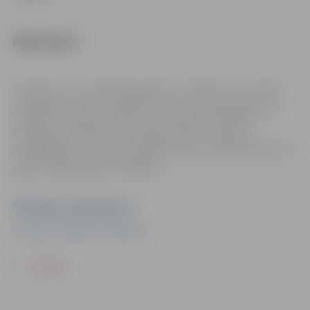
PIRKT BIĻETI
Pasākums var tikt fotografēts un filmēts. Sacensību
organizatoriem ir tiesības izmantot mārketinga un
reklāmas mērķiem sacensību laikā uzņemtās
fotogrāfijas un video materiālus bez saskaņošanas ar
tajās redzamajiem cilvēkiem.
Pasākuma organizators
Latvijas Handbola federācija
ATPAKAĻ