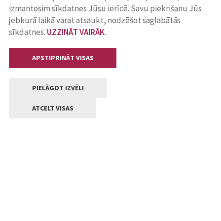
izmantosim sīkdatnes Jūsu ierīcē. Savu piekrišanu Jūs
jebkurā laikā varat atsaukt, nodzēšot saglabātās
sīkdatnes.
UZZINĀT VAIRĀK
.
APSTIPRINĀT VISAS
PIELĀGOT IZVĒLI
ATCELT VISAS
Kontakti
Jelgavas valstpilsētas pašvaldība