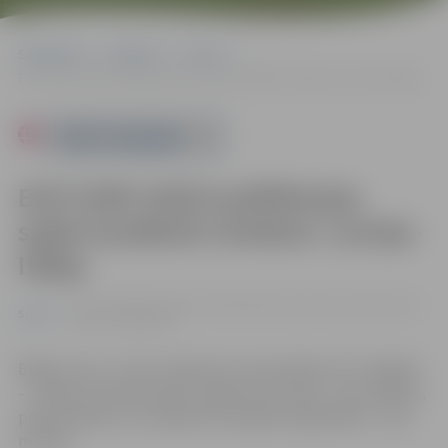
Sākumlapa
Pasākumi
Sports
EHF EURO 2026 kvalifikācijas spēle handbolā vīriešiem: Latvija–Itālija
Powered by
EHF EURO 2026 kvalifikācijas
spēle handbolā vīriešiem: Latvija–
Itālija
13.03. 19:40 | Zemgales Olimpiskajā centrā Kronvalda ielā 24,
Sports
Jelgavā |
6.00 eiro
Biļetes cena – 6 eiro, bērniem un jauniešiem (12–18 gadi)
– 3,50 eiro, bērniem līdz 12 gadu vecumam – bez maksas,
pensionāriem un cilvēkiem ar īpašām vajadzībām – bez
maksas.