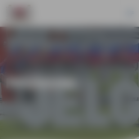
PASĀKUMI