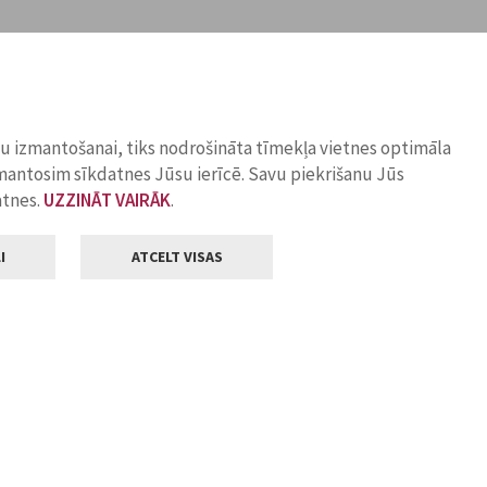
ņu izmantošanai, tiks nodrošināta tīmekļa vietnes optimāla
zmantosim sīkdatnes Jūsu ierīcē. Savu piekrišanu Jūs
atnes.
UZZINĀT VAIRĀK
.
I
ATCELT VISAS
Klientu apkalpošana
ilsētas pašvaldība
Darba laiks