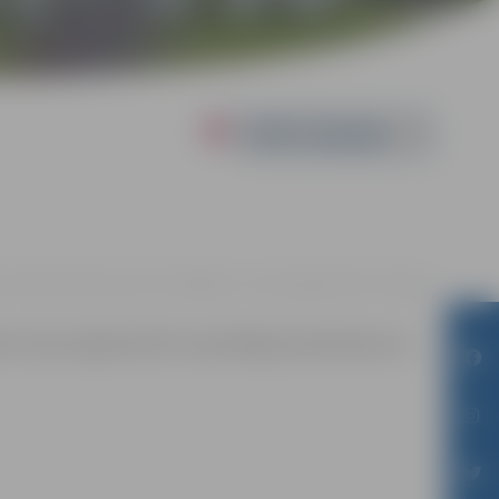
Powered by
4. 17:00 | Jauniešu centrā “Pakāpiens”, Loka maģistrāle 25, Jelgava
zēm (Loka maģistrāle 25). Iepriekšēja pieteikšanās nav