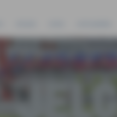
TA
PAŠVALDĪBA
IESTĀDES
KAPITĀLSABIEDRĪBAS