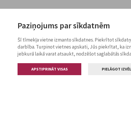
Paziņojums par sīkdatnēm
Šī tīmekļa vietne izmanto sīkdatnes. Piekrītot sīkdat
darbība. Turpinot vietnes apskati, Jūs piekrītat, ka i
jebkurā laikā varat atsaukt, nodzēšot saglabātās sīkd
APSTIPRINĀT VISAS
PIELĀGOT IZVĒL
Kontakti
Jelgavas valstp