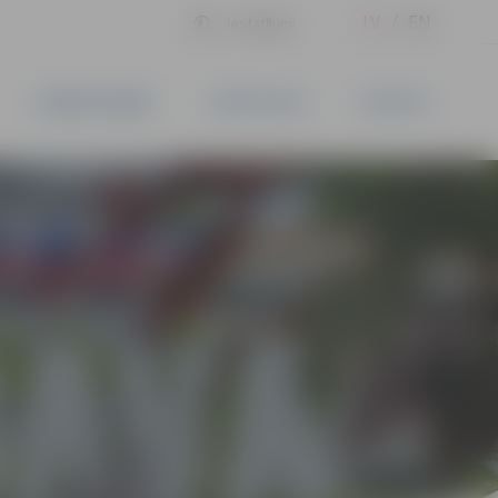
LV
EN
Iestatījumi
UZŅĒMĒJDARBĪBA
PAKALPOJUMI
KONTAKTI