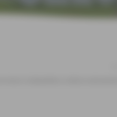
14.0
kas ir Erasmus+, kā tajā piedalīties, un dalīsies ar savām piered