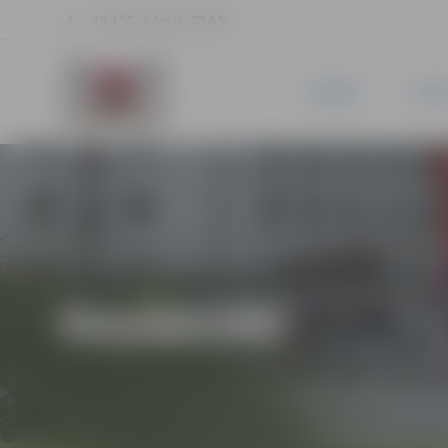
18.4 °C, 3.4 m/s, 79.6 %
JAUNUMI
PILSĒ
PASĀKUMI