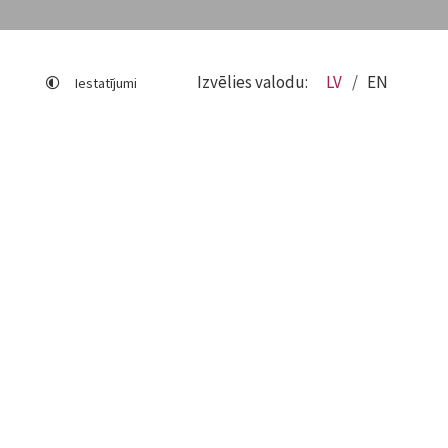
Izvēlies valodu:
LV
EN
Iestatījumi
Lapas karte
Viegli lasīt