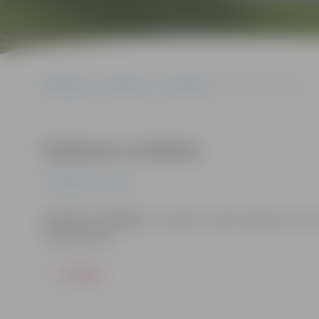
Sākumlapa
Pasākumi
Jauniešiem
Erasmus+ ar Martu
Erasmus+ ar Martu
Jauniešiem
Pilsēta
Erasmus+ ar Martu
– jaunieši uzzinās vairāk par to, 
nepieciešama.
ATPAKAĻ