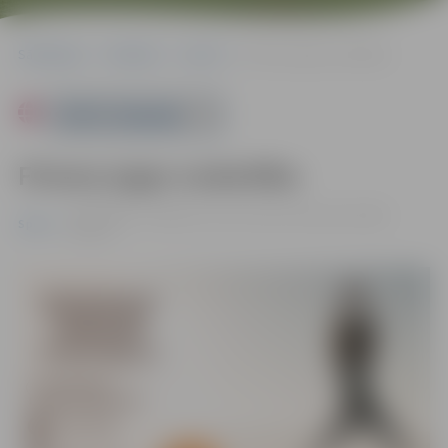
Sākumlapa
Pasākumi
Sports
Fitness jogas nodarbība
Powered by
Fitness jogas nodarbība
20.06. 09:00 - 10:00 | Pasta sala, Laimes koku parks |
Bez
Sports
maksas