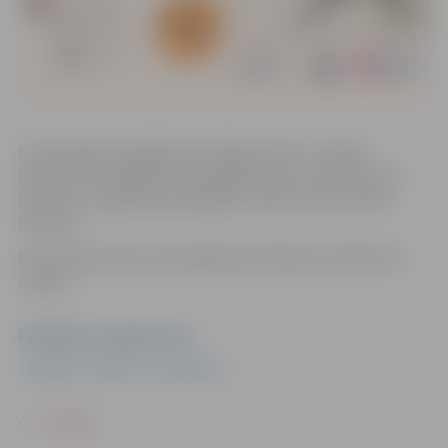
Fitnesa joga saudzīgi izkustinās ķermeni, uzlabos
lokanību un palīdzēs rast iekšējo mieru. Aicinām ņemt
līdzi savu vingrošanas paklājiņu. Vada trenere Sanita
Dubrova.
Nav nepieciešama iepriekšēja pieteikšanās. Dalība bez
maksas.
Pasākuma organizators
Jelgavas Sociālo lietu pārvalde
ATPAKAĻ