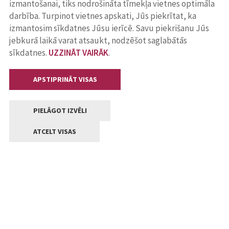
izmantošanai, tiks nodrošināta tīmekļa vietnes optimāla
darbība. Turpinot vietnes apskati, Jūs piekrītat, ka
izmantosim sīkdatnes Jūsu ierīcē. Savu piekrišanu Jūs
jebkurā laikā varat atsaukt, nodzēšot saglabātās
sīkdatnes.
UZZINĀT VAIRĀK
.
APSTIPRINĀT VISAS
PIELĀGOT IZVĒLI
ATCELT VISAS
Kontakti