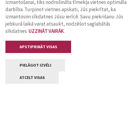
izmantošanai, tiks nodrošināta tīmekļa vietnes optimāla
darbība. Turpinot vietnes apskati, Jūs piekrītat, ka
izmantosim sīkdatnes Jūsu ierīcē. Savu piekrišanu Jūs
jebkurā laikā varat atsaukt, nodzēšot saglabātās
sīkdatnes.
UZZINĀT VAIRĀK
.
APSTIPRINĀT VISAS
PIELĀGOT IZVĒLI
ATCELT VISAS
Kontakti