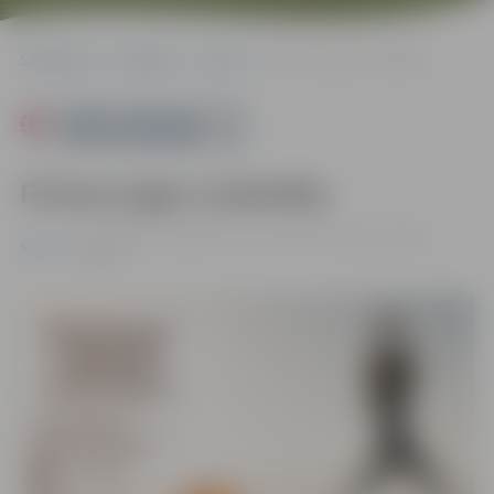
Sākumlapa
Pasākumi
Sports
Fitness jogas nodarbība
Powered by
Fitness jogas nodarbība
11.07. 09:00 - 10:00 | Pasta sala, Laimes koku parks |
Bez
Sports
maksas