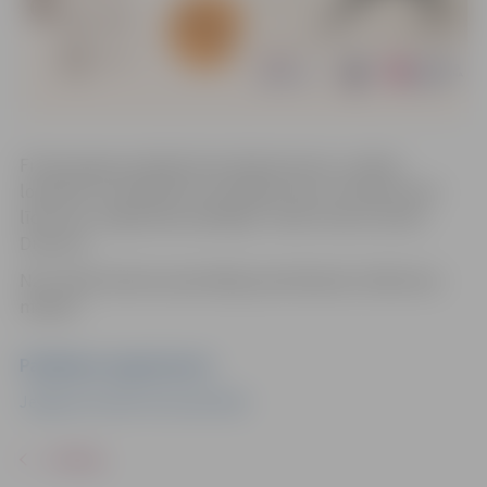
Fitnesa joga saudzīgi izkustinās ķermeni, uzlabos
lokanību un palīdzēs rast iekšējo mieru. Aicinām ņemt
līdzi savu vingrošanas paklājiņu. Vada trenere Sanita
Dubrova.
Nav nepieciešama iepriekšēja pieteikšanās. Dalība bez
maksas.
Pasākuma organizators
Jelgavas Sociālo lietu pārvalde
ATPAKAĻ