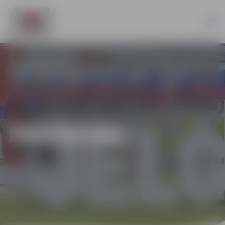
PASĀKUMI