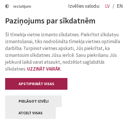
Izvēlies valodu:
LV
EN
Iestatījumi
Paziņojums par sīkdatnēm
Šī tīmekļa vietne izmanto sīkdatnes. Piekrītot sīkdatņu
izmantošanai, tiks nodrošināta tīmekļa vietnes optimāla
darbība. Turpinot vietnes apskati, Jūs piekrītat, ka
izmantosim sīkdatnes Jūsu ierīcē. Savu piekrišanu Jūs
jebkurā laikā varat atsaukt, nodzēšot saglabātās
sīkdatnes.
UZZINĀT VAIRĀK
.
APSTIPRINĀT VISAS
PIELĀGOT IZVĒLI
ATCELT VISAS