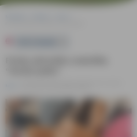
Sākumlapa
Pasākumi
Sports
Fizisko aktivitāšu nodarbība “Kardio/spēks”
Powered by
Fizisko aktivitāšu nodarbība
“Kardio/spēks”
11.06. 19:00 - 20:00 | Zemgales olimpiskā centra stadions,
Sports
Kronvalda iela 24, Jelgava |
Bez maksas