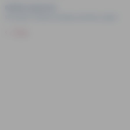
Pasākuma organizators
ESF projekts “Veselības veicināšanas aktivitātes Jelgavā”
ATPAKAĻ