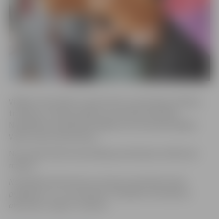
Vidējas intensitātes treniņš sirds un asinsvadu sistēmas
treniņam, muskuļu spēka un izturības attīstībai.
Nodarbība ir piemērota dažāda vecuma iedzīvotājiem.
Vada trenere Anete Rone.
Nav nepieciešama iepriekšēja pieteikšanās. Dalība bez
maksas.
Nodarbība tiek īstenota ar Eiropas Savienības fonda
projekta Nr. 4.1.2.2/1/24/I/021 “Veselības veicināšanas
aktivitātes Jelgavā” atbalstu.