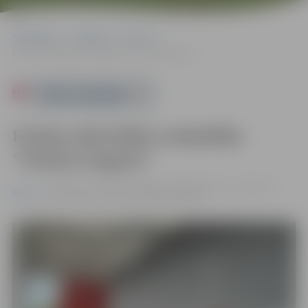
Sākumlapa
Pasākumi
Sports
Fizisko aktivitāšu nodarbība “Vesela mugura”
Powered by
Fizisko aktivitāšu nodarbība
“Vesela mugura”
30.06. 17:30 - 18:30 | Zemgales olimpiskā centra stadions,
Sports
Kronvalda iela 24, Jelgava |
Bez maksas