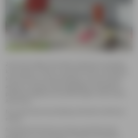
Zemas līdz vidējas intensitātes vingrošanas nodarbība,
kuras mērķis ir trenēt un veicināt izturību, koordināciju,
kā arī ķermeņa un prāta relaksāciju, locītavu kustību
apjoma un muskuļu spēka saglabāšanu. Nodarbība ir
piemērota dažāda vecuma iedzīvotājiem. Vada trenere
Anete Rone.
Nav nepieciešama iepriekšēja pieteikšanās. Dalība bez
maksas.
Nodarbība tiek īstenota ar Eiropas Savienības fonda
projekta Nr. 4.1.2.2/1/24/I/021 “Veselības veicināšanas