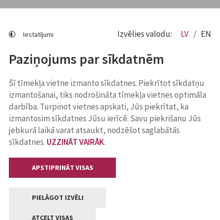
Izvēlies valodu:
LV
EN
Iestatījumi
Paziņojums par sīkdatnēm
Šī tīmekļa vietne izmanto sīkdatnes. Piekrītot sīkdatņu
izmantošanai, tiks nodrošināta tīmekļa vietnes optimāla
darbība. Turpinot vietnes apskati, Jūs piekrītat, ka
izmantosim sīkdatnes Jūsu ierīcē. Savu piekrišanu Jūs
jebkurā laikā varat atsaukt, nodzēšot saglabātās
sīkdatnes.
UZZINĀT VAIRĀK
.
APSTIPRINĀT VISAS
PIELĀGOT IZVĒLI
ATCELT VISAS