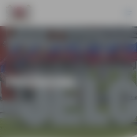
PASĀKUMI