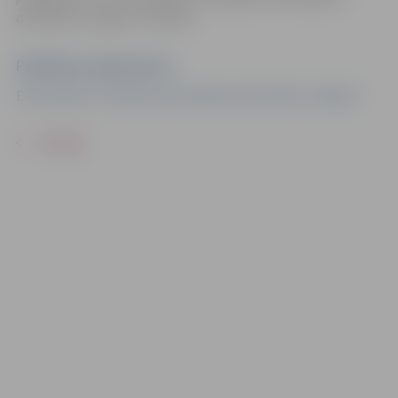
aktivitātes Jelgavā” atbalstu.
Pasākuma organizators
ESF projekts “Veselības veicināšanas aktivitātes Jelgavā”
ATPAKAĻ