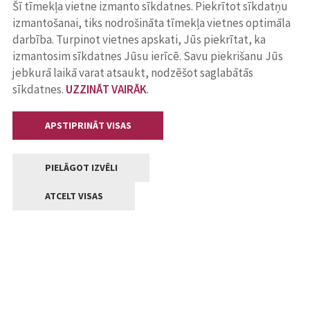
Šī tīmekļa vietne izmanto sīkdatnes. Piekrītot sīkdatņu
izmantošanai, tiks nodrošināta tīmekļa vietnes optimāla
darbība. Turpinot vietnes apskati, Jūs piekrītat, ka
izmantosim sīkdatnes Jūsu ierīcē. Savu piekrišanu Jūs
jebkurā laikā varat atsaukt, nodzēšot saglabātās
sīkdatnes.
UZZINĀT VAIRĀK
.
APSTIPRINĀT VISAS
PIELĀGOT IZVĒLI
ATCELT VISAS