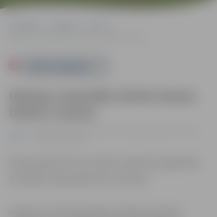
Sākumlapa
Pasākumi
Sports
Ģimeņu sacensību tūristu kanoe laivās 8. posms
Powered by
Ģimeņu sacensību tūristu kanoe
laivās 8. posms
03.09. 18:00 - 20:00 | Kluba "KC" airēšanas bāzē Pasta salā 3,
Sports
Jelgavā |
0.00 eiro
Dalība pasākumā ir bez maksas. Iepriekš nav jāpiesakās.
Skatītājiem ieeja pasākumā bez maksas.
Pasākums var tikt fotografēts un filmēts. Sacensību