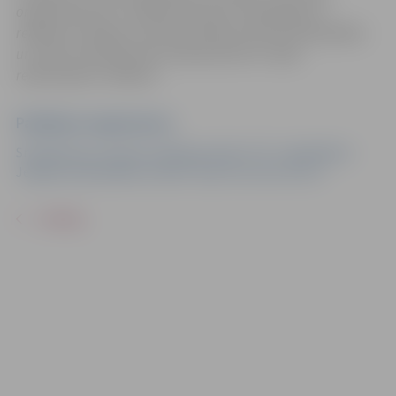
organizatoriem ir tiesības izmantot mārketinga un
reklāmas mērķiem sacensību laikā uzņemtās fotogrāfijas
un video materiālus bez saskaņošanas ar tajās
redzamajiem cilvēkiem.
Pasākuma organizators
Smaiļošanas un kanoe airēšanas klubs "KC" sadarbībā ar
Jelgavas pašvaldības iestādi "Sporta servisa centrs"
ATPAKAĻ