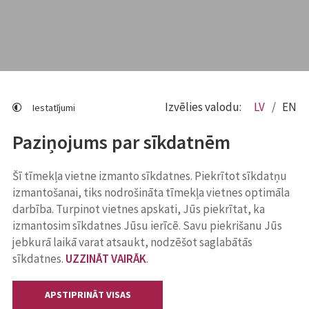
Izvēlies valodu:
LV
EN
Iestatījumi
Paziņojums par sīkdatnēm
Šī tīmekļa vietne izmanto sīkdatnes. Piekrītot sīkdatņu
izmantošanai, tiks nodrošināta tīmekļa vietnes optimāla
darbība. Turpinot vietnes apskati, Jūs piekrītat, ka
izmantosim sīkdatnes Jūsu ierīcē. Savu piekrišanu Jūs
jebkurā laikā varat atsaukt, nodzēšot saglabātās
sīkdatnes.
UZZINĀT VAIRĀK
.
APSTIPRINĀT VISAS