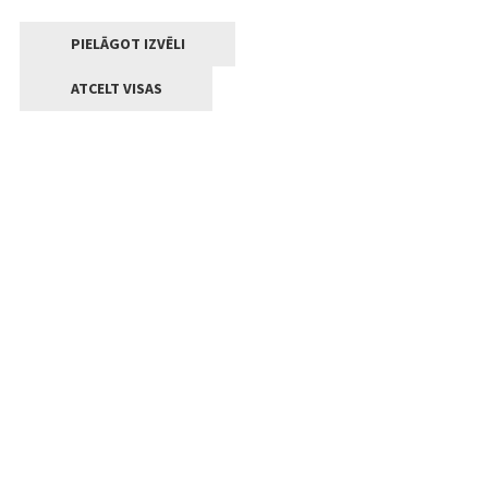
PIELĀGOT IZVĒLI
ATCELT VISAS
Kontakti
Jelgavas valstpilsētas pašvaldība
Lielā iela 11, Jelgava, LV-3001
+371 63005522
pasts@jelgava.lv