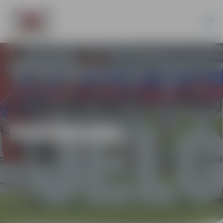
PASĀKUMI