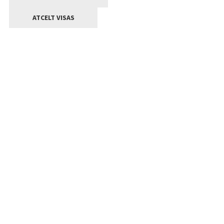
ATCELT VISAS
Kontakti
Jelgavas valstpilsētas pašvaldība
Lielā iela 11, Jelgava, LV-3001
+371 63005522
pasts@jelgava.lv
Klientu apkalpošana