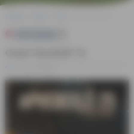
Sākumlapa
Pasākumi
Pilsēta
Grupai “Apvedceļš” 25
Powered by
Grupai “Apvedceļš” 25
07.11. 19:00 | Kultūras nams, Lielā zāle, Krišjāņa Barona iela 6,
Pilsēta
Jelgava |
15-25 EIRO