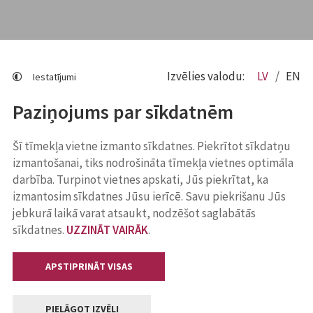
Izvēlies valodu:
LV
EN
Iestatījumi
Paziņojums par sīkdatnēm
Šī tīmekļa vietne izmanto sīkdatnes. Piekrītot sīkdatņu
izmantošanai, tiks nodrošināta tīmekļa vietnes optimāla
darbība. Turpinot vietnes apskati, Jūs piekrītat, ka
izmantosim sīkdatnes Jūsu ierīcē. Savu piekrišanu Jūs
jebkurā laikā varat atsaukt, nodzēšot saglabātās
sīkdatnes.
UZZINĀT VAIRĀK
.
APSTIPRINĀT VISAS
PIELĀGOT IZVĒLI