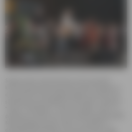
Šī gada rudenī Latvijas Kultūras centros populārā
kantrīmūzikas grupa «Apvedceļš» kopā ar draugiem un
domubiedriem svinēs 25 gadu jubileju. Koncertā, kurā
skanēs grupas populārākie hiti “Dūmotājs”, “Zemenes”,
“Gauja”, “Saulespuķe”, “Zemenes sniegā”, “Puika” u.c.,
piedalīsies arī īpašie viesi: Ufo, latviski dziedošais japānis
Masaki Nakagava, grupas “Zeļļi” un “Propelleris”,
dziedātāji Ainars Bumbieris, Artis Šimpermanis, Māris