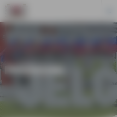
PASĀKUMI