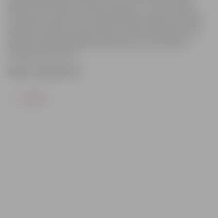
Blāze, Žoržs Siksna, Sandris Sproģis u.c., viesu sastāvs
mainīgs. Grupā muzicē: Jānis Krūmiņš (vokāls, akustiskā
ģitāra), Armands Leimanis (bass), Edžus Podnieks (solo
ģitāra), Raimonds Baltiņš (taustiņi) un Artis Avotiņš
(sitaminstrumenti).
Biļetes pieejamas BP.
ATPAKAĻ