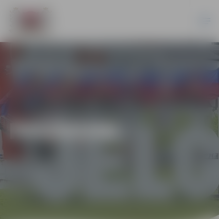
PASĀKUMI