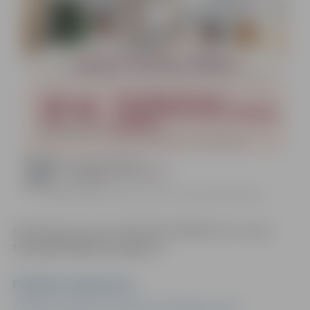
Pietikšanās pa tālruni 63012158, 26602618 vai e-pastu
talakizglitiba@zrkac.jelgava.lv
Pasākuma organizators
Zemgales reģiona kompetenču attīstības centrs