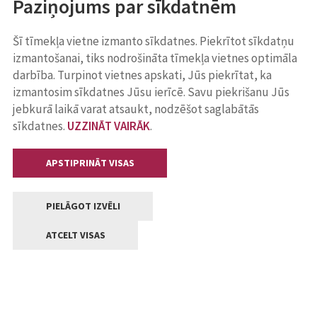
Paziņojums par sīkdatnēm
Šī tīmekļa vietne izmanto sīkdatnes. Piekrītot sīkdatņu
izmantošanai, tiks nodrošināta tīmekļa vietnes optimāla
darbība. Turpinot vietnes apskati, Jūs piekrītat, ka
izmantosim sīkdatnes Jūsu ierīcē. Savu piekrišanu Jūs
jebkurā laikā varat atsaukt, nodzēšot saglabātās
sīkdatnes.
UZZINĀT VAIRĀK
.
APSTIPRINĀT VISAS
PIELĀGOT IZVĒLI
ATCELT VISAS