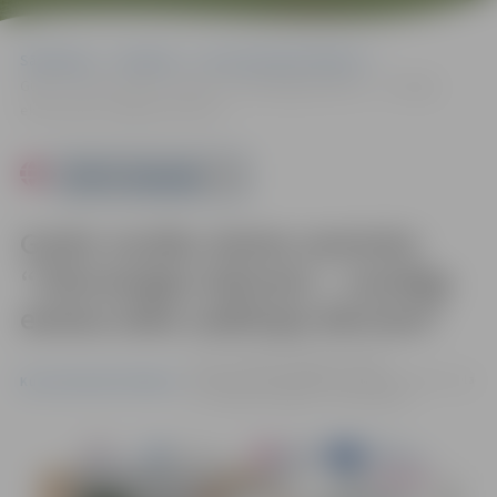
Sākumlapa
Pasākumi
Kursi/Semināri/Tikšanās
Gudro vecāku skolas seminārs “Tehnoloģiju laikmets – veselīga
ekrāna laika vadlīnijas bērniem”
Powered by
Gudro vecāku skolas seminārs
“Tehnoloģiju laikmets – veselīga
ekrāna laika vadlīnijas bērniem”
27.11. 17:30 | Zemgales reģiona
Kompetenču attīstības centrs, Svētes iela
Kursi/Semināri/Tikšanās
33, Jelgava |
Dalība – bez maksas