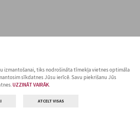
ņu izmantošanai, tiks nodrošināta tīmekļa vietnes optimāla
zmantosim sīkdatnes Jūsu ierīcē. Savu piekrišanu Jūs
atnes.
UZZINĀT VAIRĀK
.
I
ATCELT VISAS