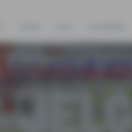
TA
PAŠVALDĪBA
IESTĀDES
KAPITĀLSABIEDRĪBAS