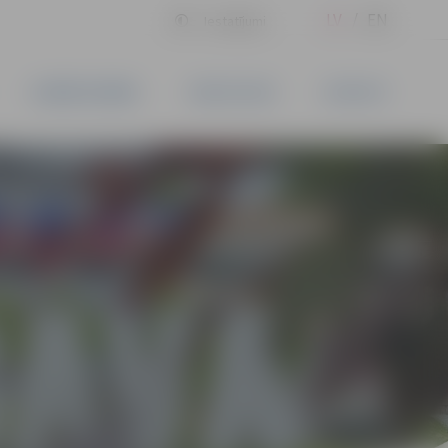
LV
EN
Iestatījumi
UZŅĒMĒJDARBĪBA
PAKALPOJUMI
KONTAKTI