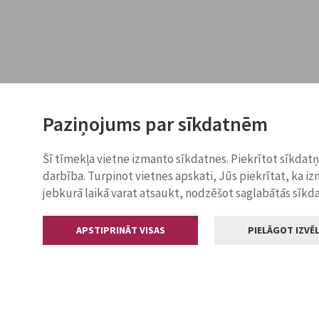
Paziņojums par sīkdatnēm
Šī tīmekļa vietne izmanto sīkdatnes. Piekrītot sīkdat
darbība. Turpinot vietnes apskati, Jūs piekrītat, ka i
jebkurā laikā varat atsaukt, nodzēšot saglabātās sīkd
APSTIPRINĀT VISAS
PIELĀGOT IZVĒL