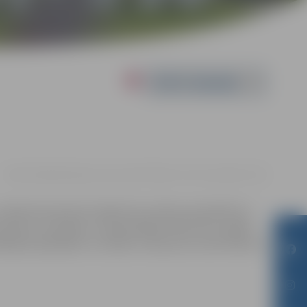
Powered by
19.08. 19:00 | Brīvdabas koncertzālē “Mītava” Pasta salā |
€15 - €25
, dāvanā saņemsiet iespēju bez maksas apmeklēt arī
 Semēvics, jaunākos un populārākos deju hitus spēlēs
ākajiem grāvējiem uzstāsies trakais purva āzis Roberts