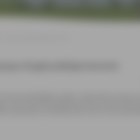
” – grupas 25 gadu jubilejas koncerts
rupas 25 gadu jubilejas koncerts
i” koncerta apmeklētājiem Jelgavā – pērkot biļeti uz koncertu
ad”, kurā ar autentisku 90. gadu deju mūziku priecēs DJ Agris
rts Lejasmeijers, bet kā īpašais nakts viesis ar saviem populār