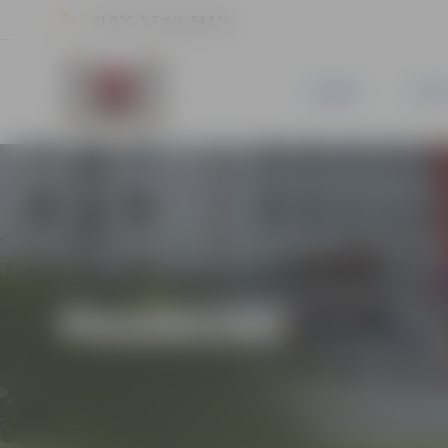
21.9 °C, 5.7 m/s, 54.2 %
JAUNUMI
PILSĒ
PASĀKUMI