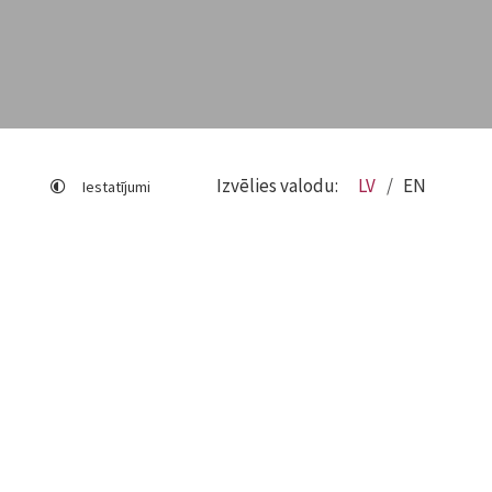
Izvēlies valodu:
LV
EN
Iestatījumi