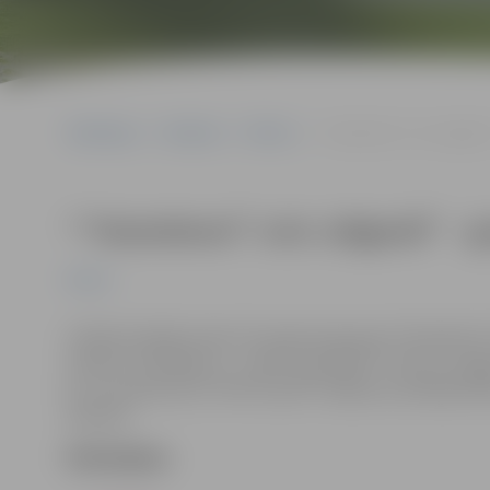
Sākumlapa
Pasākumi
Pilsēta
““Hameleoni” svin Jelgavā!
““Hameleoni” svin Jelgavā!” – g
Pilsēta
Lieliska iespēja visiem 19. augusta grupas “Hameleon
svinību turpinājumu – nakts superballi “Toreiz un tag
DJ un producents “EHR Top 40” raidījuma vadītājs Robe
Gobziņš.
Pirkt biļetes