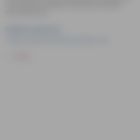
tālruni 63012101, 63082159, vienojoties par konkrētu
konsultācijas laiku.
Pasākuma organizators
Zemgales reģiona Kompetenču attīstības centrs
ATPAKAĻ