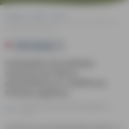
Sākumlapa
Pasākumi
Pilsēta
Individuālas konsultācijas senioriem par datora, planšetdatora un
viedtālruņa funkciju apgūšanu
Powered by
Individuālas konsultācijas
senioriem par datora,
planšetdatora un viedtālruņa
funkciju apgūšanu
28.08. 10:00 - 16:00 | Zemgales reģiona Kompetenču
attīstības centrā Svētes ielā 33, Jelgavā |
Dalība – bez
Pilsēta
maksas
Pieteikties pa e-pastu talakizglitiba@zrkac.jelgava.lv vai