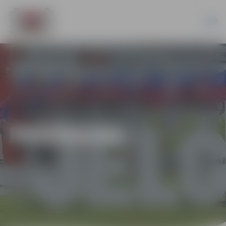
PASĀKUMI