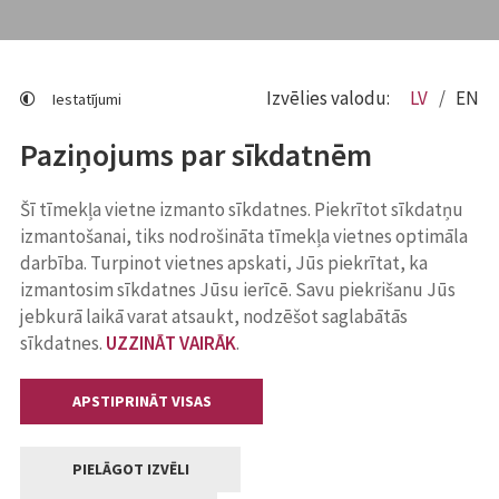
Izvēlies valodu:
LV
EN
Iestatījumi
Paziņojums par sīkdatnēm
Šī tīmekļa vietne izmanto sīkdatnes. Piekrītot sīkdatņu
izmantošanai, tiks nodrošināta tīmekļa vietnes optimāla
darbība. Turpinot vietnes apskati, Jūs piekrītat, ka
izmantosim sīkdatnes Jūsu ierīcē. Savu piekrišanu Jūs
jebkurā laikā varat atsaukt, nodzēšot saglabātās
sīkdatnes.
UZZINĀT VAIRĀK
.
APSTIPRINĀT VISAS
PIELĀGOT IZVĒLI