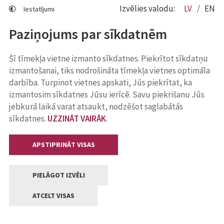
Izvēlies valodu:
LV
EN
Iestatījumi
Paziņojums par sīkdatnēm
Šī tīmekļa vietne izmanto sīkdatnes. Piekrītot sīkdatņu
izmantošanai, tiks nodrošināta tīmekļa vietnes optimāla
darbība. Turpinot vietnes apskati, Jūs piekrītat, ka
izmantosim sīkdatnes Jūsu ierīcē. Savu piekrišanu Jūs
jebkurā laikā varat atsaukt, nodzēšot saglabātās
sīkdatnes.
UZZINĀT VAIRĀK
.
APSTIPRINĀT VISAS
PIELĀGOT IZVĒLI
ATCELT VISAS