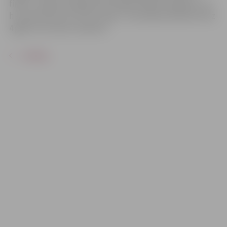
fināls – paliks šova galvenā intriga! Pasākuma ilgums: 1,5
h ar pārtraukumu 15 min. Ieeja – bezmaksas bērniem līdz
4 gadu vecumam, ieskaitot.
ATPAKAĻ