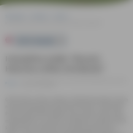
Sākumlapa
Pasākumi
Pilsēta
Interaktīva izrāde “Monstri Halovīna svētku brīvdienās”
Powered by
Interaktīva izrāde “Monstri
Halovīna svētku brīvdienās”
23.10. 18:00 | Kultūras nama Lielajā zālē Krišjāņa Barona ielā 6,
Pilsēta
Jelgavā |
15-30 EIRO
Grāfs Drakula, Maviss, Marejs un Džonatans kopā ar citiem
monstriem gatavojas kopā svinēt Helovīnu! Tomēr kāds
Psshh kungs nolēma sabojāt viņiem svētkus. Bērni varēs
mijiedarboties ar varoņiem, lai palīdzētu izskaitļot Psshh
kungu. Bet tas, kāds būs šo aizraujošo piedzīvojumu