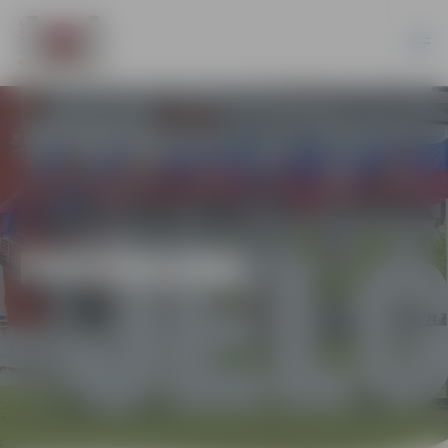
PASĀKUMI