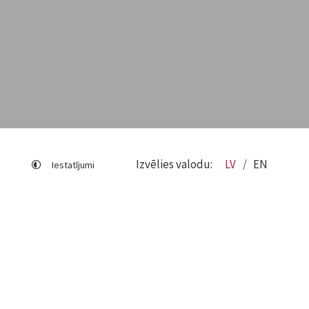
Izvēlies valodu:
LV
EN
Iestatījumi