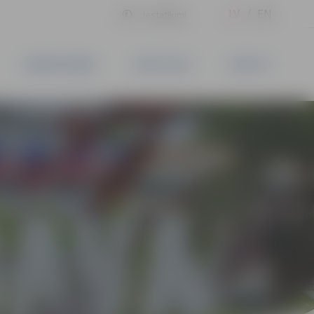
LV
EN
Iestatījumi
UZŅĒMĒJDARBĪBA
PAKALPOJUMI
KONTAKTI