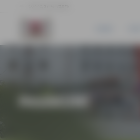
16.4 °C, 3 m/s, 70.9 %
JAUNUMI
PILSĒ
PASĀKUMI