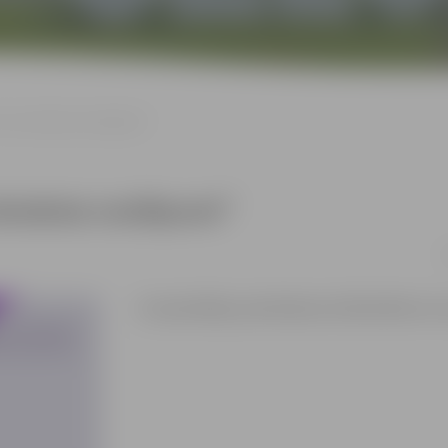
“Tava rokraksta noslēpumi”
rokraksta noslēpumi”
2
Ar iepriekšēju pieteikšanos bibliotēkā vai z