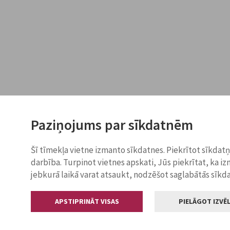
Paziņojums par sīkdatnēm
Šī tīmekļa vietne izmanto sīkdatnes. Piekrītot sīkdat
darbība. Turpinot vietnes apskati, Jūs piekrītat, ka i
jebkurā laikā varat atsaukt, nodzēšot saglabātās sīkd
APSTIPRINĀT VISAS
PIELĀGOT IZVĒL