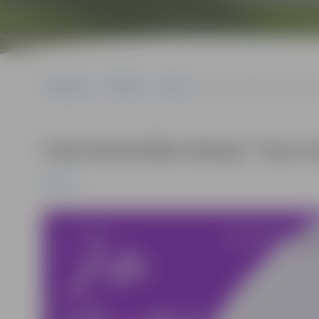
Sākumlapa
Pasākumi
Pilsēta
Iritas Rozentāles lekcija 
Iritas Rozentāles lekcija “Tava 
Pilsēta