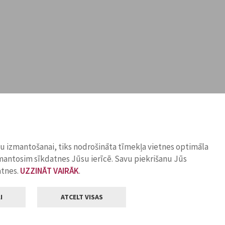
ņu izmantošanai, tiks nodrošināta tīmekļa vietnes optimāla
zmantosim sīkdatnes Jūsu ierīcē. Savu piekrišanu Jūs
atnes.
UZZINĀT VAIRĀK
.
I
ATCELT VISAS