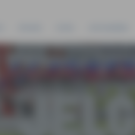
TA
PAŠVALDĪBA
IESTĀDES
KAPITĀLSABIEDRĪBAS